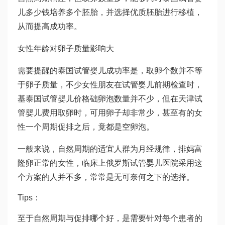
儿多少钱
培养多个胚胎，并选择优质胚胎进行移植，
从而提高成功率。
女性年龄对卵子质量影响大
需要提醒的
泰国试管婴儿成功率
是，取卵个数并不等
于卵子质量，不少女性朋友在试管婴儿前期检查时，
基
泰国试管婴儿价格
础卵泡数量并不少，但在
天津试
管婴儿费用
取卵时，可用卵子却非常少，甚至有的女
性一个周期促排之后，竟都是空卵泡。
一般来说，自然周期的适宜人群为月经规律，排
妈富
隆
卵正常的女性，临床上
俄罗斯试管婴儿医院
采用这
个方案的人并不多，常常是无可奈何之下的选择。
Tips：
至于自然周期与促排哪个好，是需要针对每个患者的