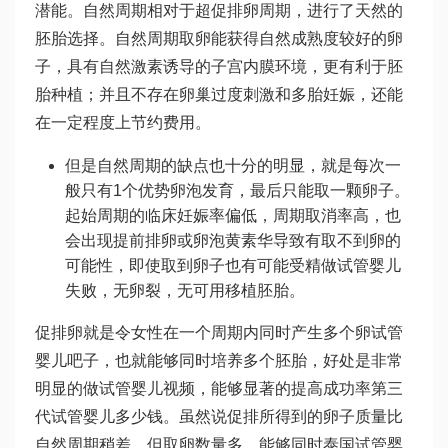
潜能。自然周期相对于超促排卵周期，进行了天然的
胚胎选择。自然周期取卵能获得自然成熟度较好的卵
子，具有自然激素诱导的子宫内膜环境，更有利于胚
胎种植；并且不存在卵巢过度刺激和多胎妊娠，还能
在一定程度上节约费用。
但是自然周期的缺点也十分的明显，就是每次一
般只有1个优势卵泡发育，最后只能取一颗卵子。
起始周期的临床妊娠率偏低，周期取消率高，也
会出现提前排卵或卵泡黄素华导致有取不到卵的
可能性，即使取到卵子也有可能受精
做试管婴儿
失败，无卵裂，无可用移植胚胎。
促排卵就是令女性在一个周期内同时产生多个卵
试管
婴儿吧
子，也就能够同时培养多个胚胎，好处是非常
明显的
做试管婴儿视频
，能够显著的提高成功率
第三
代试管婴儿多少钱
。虽然说促排所得到的卵子质量比
自然周期稍差，但取卵数量多，能够同时
泰国试管婴