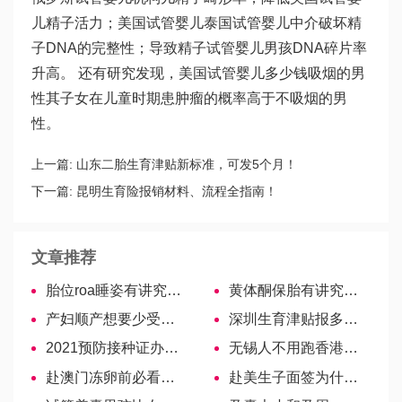
儿精子活力；美国试管婴儿
泰国试管婴儿中介
破坏精
子DNA的完整性；导致精子
试管婴儿男孩
DNA碎片率
升高。 还有研究发现，美国试管婴儿多少钱吸烟的男
性其子女在儿童时期患肿瘤的概率高于不吸烟的男
性。
上一篇:
山东二胎生育津贴新标准，可发5个月！
下一篇:
昆明生育险报销材料、流程全指南！
文章推荐
胎位roa睡姿有讲究，一分钟了解哪个姿势更适合！
黄体酮保胎有讲究，几周停最安全？
产妇顺产想要少受罪，宫口开得快的7大方法或许能帮你
深圳生育津贴报多少由两因素共同决定！
2021预防接种证办理不在户口地照样能办！
无锡人不用跑香港了！hpv疫苗本地也能打啦！
赴澳门冻卵前必看！详细攻略建议收藏
赴美生子面签为什么被拒？