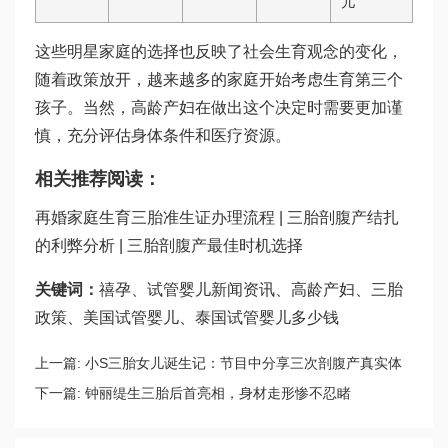
儿
这些明星家庭的选择也反映了社会生育观念的变化，
随着政策放开，越来越多的家庭开始考虑生育第三个
孩子。当然，高龄产妇在做出这个决定时需要更加谨
慎，充分评估身体条件和医疗资源。
相关推荐阅读：
再婚家庭生育三胎准生证办理流程 | 三胎剖腹产结扎
的利弊分析 | 三胎剖腹产最佳时机选择
关键词：
禧孕、试管婴儿新闻资讯、高龄产妇、三胎
政策、美国试管婴儿、泰国试管婴儿多少钱
上一篇:
小S三胎女儿诞生记：节目中分享三次剖腹产真实体
验
下一篇:
钟丽缇生三胎后首亮相，身材走形惨不忍睹