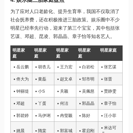
4. 娱乐圈三胎家庭盘点
为了应对人口老龄化、提升生育率，我国不仅取消了
社会抚养费，还在积极推进三胎政策。娱乐圈中不少
明星已经率先行动，迎来了第三个宝宝，其中包括张
艺谋、邓超、昆凌、郭晶晶、章子怡等知名艺人。
明星家
明星家
明星家
明星家
明星家庭
庭
庭
庭
庭
▪ 岳云鹏
▪ 胡杏儿
▪ 王力宏
▪ 白岩松
▪ 张艺谋
▪ 佟大为
▪ 黄磊
▪ 赵文卓
▪ 邹市明
▪ 张晋
▪ 钟丽缇
▪ 小S
▪ 关颖
▪ 吴佩慈
▪ 贾静雯
▪ 邓超
▪ 丫蛋
▪ 何洁
▪ 郭晶晶
▪ 章子怡
▪ 郭碧婷
▪ 马伊琍
▪ 冉莹颖
▪ 陈好
▪ 汪小菲
▪ 米达可
▪ 姚晨
▪ 隋棠
▪ 郭富城
▪ 霍启刚