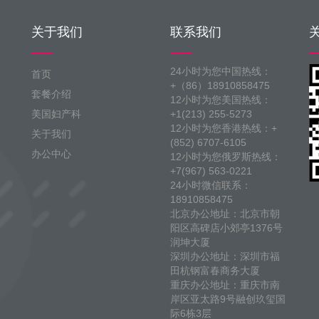
关于我们
联系我们
24小时为您中国热线：
首页
+（86）18910858475
套餐介绍
12小时为您美国热线：
美国妇产科
+1(213) 255-5273
12小时为您香港热线：+
关于我们
(852) 6707-6105
办公中心
12小时为您俄罗斯热线：
+7(967) 563-0221
24小时微信联系：
18910858475
北京办公地址：北京市朝
阳区高碑店小郊亭1376号
润坤大厦
深圳办公地址：深圳市福
田杭钢富春商务大厦
重庆办公地址：重庆市南
岸区亚太路9号融创玖玺国
际6栋3层