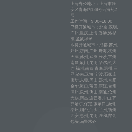
上海办公地址：上海市静
安区青海路138号云海苑2
层
工作时间：9:00~18:00
已经开通城市：北京,深圳,
广州,重庆,上海,香港,洛杉
矶,圣彼得堡
即将开通城市：成都,苏州,
郑州,济南,广州,珠海,杭州,
天津,苏州,武汉,长沙,常州,
南昌,厦门,昆明,哈尔滨,大
连,福州,南京,青岛,温州,三
亚,济南,珠海,宁波,石家庄,
廊坊,东莞,周山,郑州,合肥,
金华,海口,莆田,丽江,台州,
漳州,泉州,佛山,南通,沧州,
无锡,南昌,连云港,中山,齐
齐哈尔,保定,张家口,扬州,
泰州,烟台,汕头,兰州,衡州,
西安,惠州,昆明,呼和浩特,
包头,乌鲁木齐