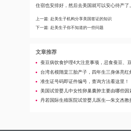
住宿也安排好，然后去美国就可以安心待产了
上一篇:
赴美生子机构分享美国签证的知识
下一篇:
赴美生子你不知道的一些问题
文章推荐
蚕豆病饮食护理4大注意事项，忌食蚕豆、豆瓣酱
台湾名模隋棠三胎产子，四年生三身体亮红
准生证号码即证件编号，查询方法看这里！
美国试管婴儿中女性卵巢囊肿主要由哪些因
丹若国际生殖医院试管婴儿医生—朱文杰教