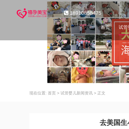
18910858475
首页
试管
现在位置:
首页
>
试管婴儿新闻资讯
>
正文
去美国生