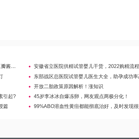
。
等食物
安徽省立医院供精试管婴儿干货，2022购精流程及费用
灯
东部战区总医院试管婴儿医生大全，助孕成功率高的大夫参
开放二胎政策原因解析！涨知识
素引起?
45岁李冰冰自爆冻卵，网友观点两极分化！
授篇
99%ABO溶血性黄疸都能彻底治好，及时发现