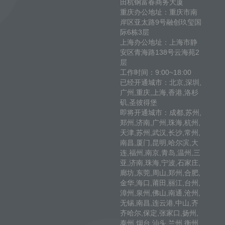
田杭钢富春商务大厦
重庆办公地址：重庆市南
岸区亚太路9号融创玖玺国
际6栋3层
上海办公地址：上海市静
安区青海路138号云海苑2
层
工作时间：9:00~18:00
已经开通城市：北京,深圳,
广州,重庆,上海,香港,洛杉
矶,圣彼得堡
即将开通城市：成都,苏州,
郑州,济南,广州,珠海,杭州,
天津,苏州,武汉,长沙,常州,
南昌,厦门,昆明,哈尔滨,大
连,福州,南京,青岛,温州,三
亚,济南,珠海,宁波,石家庄,
廊坊,东莞,周山,郑州,合肥,
金华,海口,莆田,丽江,台州,
漳州,泉州,佛山,南通,沧州,
无锡,南昌,连云港,中山,齐
齐哈尔,保定,张家口,扬州,
泰州,烟台,汕头,兰州,衡州,