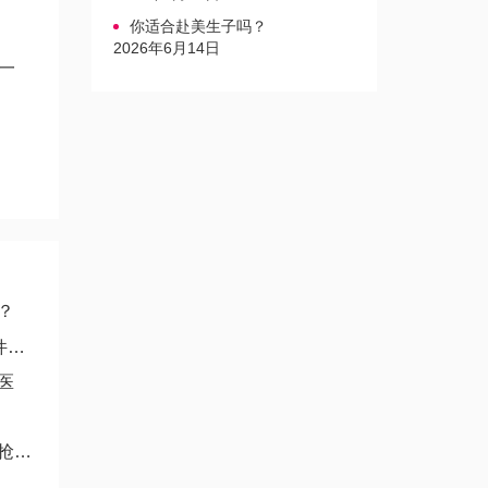
你适合赴美生子吗？
2026年6月14日
一
？
！
医
段