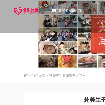
18910858475
首页
试管
现在位置:
首页
>
试管婴儿新闻资讯
>
正文
赴美生