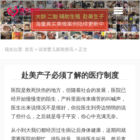
导航
现在位置:
首页
>
试管婴儿新闻资讯
>
正文
赴美产子必须了解的医疗制度
医院是救死扶伤的地方，但随着社会的发展，医院已
经开始慢慢变的陌生，产科里面传来痛苦的叫喊声，
医生出来说情况不是很好，你拉医生到旁边悄悄的说
了些什么，之后就是母子平安，你心中充满无奈。
从小到大我们都经历过生病让后身体健康，这期间就
需要医院的帮忙。排队挂号，等待医生叫号，然后拿