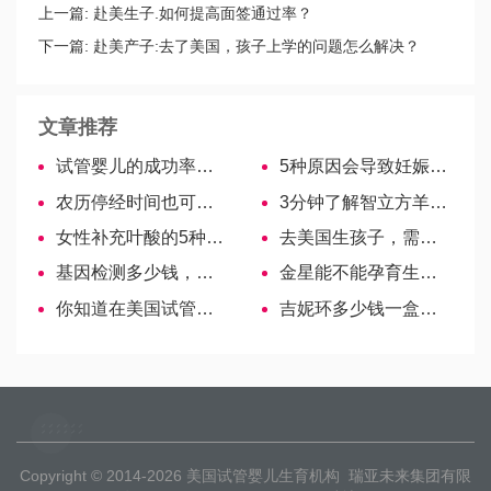
上一篇:
赴美生子.如何提高面签通过率？
下一篇:
赴美产子:去了美国，孩子上学的问题怎么解决？
文章推荐
试管婴儿的成功率是亚洲最高的？
5种原因会导致妊娠月经，发生概率没你想象中那么低
农历停经时间也可看男女，准不准看用过的姐妹怎么说!
3分钟了解智立方羊奶粉，多方面评测速览！
女性补充叶酸的5种食物推荐，一文知悉每种果蔬含量排行
去美国生孩子，需要国外买医疗保险吗？
基因检测多少钱，需求不同价格不同！
金星能不能孕育生命？金星本人郑重回应
你知道在美国试管婴儿过程中最重要的事情是什么吗？
吉妮环多少钱一盒，各地区价格区别不大-美国试管婴儿
Copyright © 2014-2026
美国试管婴儿生育机构
瑞亚未来集团有限