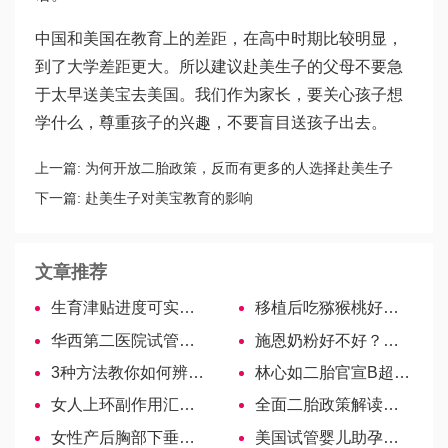
中国和美国在教育上的差距，在高中时期比较明显，
到了大学差距更大。所以建议赴美生子的父母不要急
于太早送美宝去美国。我们作为家长，要关心孩子想
学什么，尊重孩子的兴趣，不要盲目送孩子出去。
上一篇:
为何开放二胎政策，反而有更多的人选择赴美生子
下一篇:
赴美生子对美宝教育的影响
文章推荐
生育津贴进度可实时查询，5大途径请看这里 ！
移植后吃猕猴桃好处多，该怎么吃看这里！
华西第二医院试管婴儿医生名单，2022助孕成功率高的大夫参考
施恩奶粉好不好？看看配方、质量就知道怎么样
3种方法教你如何辨别贝亲安抚奶嘴的真假！
林心如二胎官宣B超单，满满幸福感
女人上环副作用汇总，5大坏处不可忽视
全面二胎政策解读！开放时间、具体内容看这里！
女性产后胸部下垂不必苦恼，轻松get这5招可有效预防
美国试管婴儿助孕期间女方取卵的注意事项是什么？