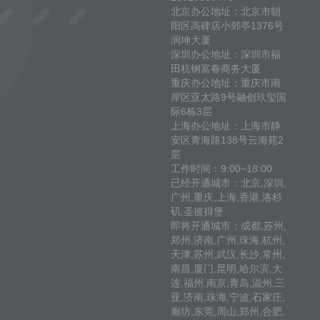
北京办公地址：北京市朝
阳区高碑店小郊亭1376号
润坤大厦
深圳办公地址：深圳市福
田杭钢富春商务大厦
重庆办公地址：重庆市南
岸区亚太路9号融创玖玺国
际6栋3层
上海办公地址：上海市静
安区青海路138号云海苑2
层
工作时间：9:00~18:00
已经开通城市：北京,深圳,
广州,重庆,上海,香港,洛杉
矶,圣彼得堡
即将开通城市：成都,苏州,
郑州,济南,广州,珠海,杭州,
天津,苏州,武汉,长沙,常州,
南昌,厦门,昆明,哈尔滨,大
连,福州,南京,青岛,温州,三
亚,济南,珠海,宁波,石家庄,
廊坊,东莞,周山,郑州,合肥,