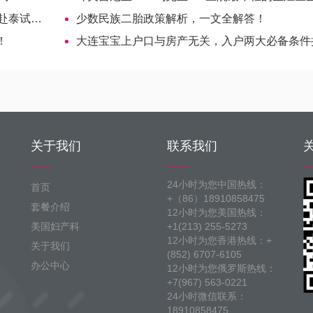
告诉你！
少数民族二胎政策解析，一文全解答！
！
大连宝宝上户口与房产无关，入户两大必备条件抢先
关于我们
联系我们
24小时为您中国热线：
首页
+（86）18910858475
套餐介绍
12小时为您美国热线：
美国妇产科
+1(213) 255-5273
12小时为您香港热线：+
关于我们
(852) 6707-6105
办公中心
12小时为您俄罗斯热线：
+7(967) 563-0221
24小时微信联系：
18910858475