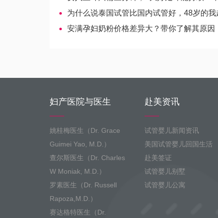
为什么说泰国试管比国内试管好，48岁的我赴泰试管经历
安满孕妇奶粉价格差异大？带你了解其原因
妇产医院与医生
赴美资讯
姚桂梅医生（Dr. Grace
试管婴儿新闻资讯
Guimei Yao, M.D.）
美国试管婴儿回国生活
查尔斯医生（Dr. Charles
赴美签证
W Moniak, M.D.）
试管婴儿别墅
罗素医生（Dr. Russell
试管婴儿公寓
Rapoza,M.D.）
赛达格特医生（Dr.