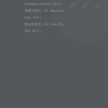
Sedaghat Debora, M.D.）
韩鹏飞医生（Dr. Abraham
Han, M.D.）
魏汝盼医生（Dr. Judy Zhu
Wei, M.D. ）