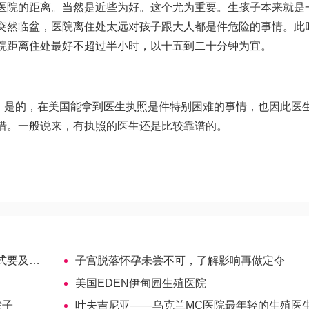
医院的距离。当然是近些为好。这个尤为重要。生孩子本来就是
突然临盆，医院离住处太远对孩子跟大人都是件危险的事情。此
院距离住处最好不超过半小时，以十五到二十分钟为宜。
博士。是的，在美国能拿到医生执照是件特别困难的事情，也因此医
惜。一般说来，有执照的医生还是比较靠谱的。
时收藏
子宫脱落怀孕未尝不可，了解影响再做定夺
美国EDEN伊甸园生殖医院
辈子
叶夫吉尼亚——乌克兰MC医院最年轻的生殖医