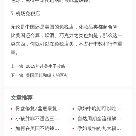
包好，免得中途托运的时候纸盒破掉。
5. 机场免税店
无论是中国还是美国的免税店，化妆品类都超合算，
比美国还合算，烟酒、巧克力之类也如是，那么这一
类东西，你就可以在免税店买，不占行李数和行李重
量。
上一篇:
2019年赴美生子攻略
下一篇:
美国国籍和绿卡的区别
文章推荐
骨盆修复≠盆底康复，做哪个好宝妈们要搞清楚-美国试管婴儿
孕妇中晚期可以吃香椿芽，有涩血止痢、杀虫治癣等好处
小孩并非不适合三伏贴，可能是年龄范围未到最佳时间！
自然周期全流程解析，全流程一览！
如何在美国不烧钱也能过上有品质的生活？
孕妇最怕的九大辐射源，手机、电脑、电视排行前列