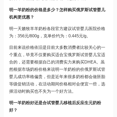
明一羊奶粉的价格是多少？怎样购买
俄罗斯试管婴儿
机构
更优惠？
明一天籁牧羊羊奶粉各段官方建议
试管婴儿医院
价格
为：356元/800g，克单价约为：0.445元/g。
目前来说价格依旧是目前大多数消费者比较关心的一
个重点，毕竟不仅要购买适合宝
俄罗斯试管婴儿
宝适
合的，还需要根据自己的消费实力来购买
DHEA
。虽
然根据市场奶粉价格来说明一羊奶粉的价
俄罗斯试管
婴儿成功率
格偏贵，但是近年来很多奶粉都会做
胚胎
等级
促销活动，在活动期间价格相对会便宜一些，选
择活动时购买也不失为一个好方法。
明一羊奶粉好还是合
试管婴儿移植后反应
生元奶粉
好？