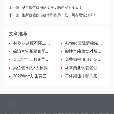
上一篇:
澳兰黛孕妇用品测评，助你安全变美！
下一篇:
雅斯血糖仪准确率和作用一览，网友经验分享！
文章推荐
44岁的赵薇不怀二胎，高龄怀孕条件苛刻
Aymed医院萨穆森科夫·弗拉基米尔—致力于不孕技术的名医
徐清宣堂肠覃膏配方来啦！中药功效真神奇
假性宫缩频繁对胎儿的影响，致缺氧、生瘫痪儿？？为你详解！
盘点宝宝二月闹异常表现，快看开始、结束是多少天
免费婚检项目介绍，准备结婚的你看这里！
高位破水的3大原因解析，用力咳嗽并不是元凶！
马来西亚试管签证办理攻略！送给需要的你！
2022年计划生育三胎新政策解读，内容细则详细剖析于你
黄体期促排卵方案的4大注意事项，相关准备提前知晓！