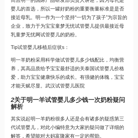
而且明一的国际产品研发部负责人讲述，因为母乳是
婴儿的首选，所以一罐好奶粉的重要衡量标准是是否
接近母乳。明一作为一个坚持“一切为了孩子”为宗旨的
企业，致力于为宝宝
童梦无忧试管婴儿
提供最接近母
乳
童梦无忧网试管婴儿
的奶粉。
Tip
试管婴儿移植后症状
s：
明一羊奶粉采用科学
做试管婴儿多少钱
配比，均衡营
养，其高品质给予宝宝最舒适的关
泰国试管婴儿价格
爱，助力宝宝健康快乐的成长。有强健的体魄，宝宝
才能天赋尽显。
武汉试管婴儿医院
2
关于明一羊
试管婴儿多少钱一次
奶粉疑问
解析
其实说起明一羊奶粉很多人还是会有诸多的疑惑
第三
代试管婴儿
，对此小编特意为大家的疑问做了详细的
解答，希望能对大
妈富隆
家有一定的帮助。