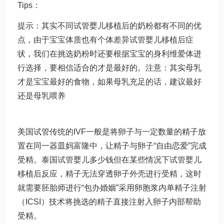
Tips：
提示：其实不同
试管婴儿移植后
的奶粉都有不同的优
点，由于宝宝体质也有个体差异
试管婴儿移植后症
状
，我们在挑选奶粉时还要根据宝宝的身
利维爱
体进
行选择，要相信适合的才是最好的。注意：其实母乳
才是宝宝最好的食物，如果母乳充足的话，建议最好
还是母乳喂养
美国试管传统的IVF一般是将卵子与一定数量的精子放
置在同一器皿
妈富隆
中，让精子与卵子“自由恋爱”完成
受精。
泰国试管婴儿多少钱
但在某些情况下
试管婴儿
移植后反应
，精子无法穿透卵子外壳进行受精，这时
就需要胚胎师进行“包办婚姻”采用卵胞浆内单精子注射
（ICSI）技术将挑选的精子直接注射入卵子内部帮助
受精。