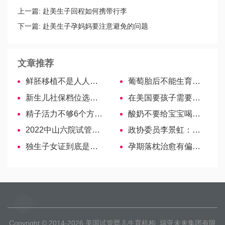
上一篇:
赴美生子回程如何携带行李
下一篇:
赴美生子孕妈妈要注意避免的问题
文章推荐
鲜胚移植不是人人都适合，条件满足才可以！
葡萄胎后不能生育？注意三项就能提升几率
新生儿社保档位选项多，看这里告诉你差距在哪里
在美国要孩子需要多少的付出？
精子活力不够6个方法可以调理，改善饮食最有效
酸奶不要给宝宝喝过早，弄错时间有肠道疾等7大危害
2022中山六院试管婴儿医生大全，助孕成功率高的大夫参考
政协委员李景虹：建议严惩恶意欺凌他人的青少年
独生子女证到底是什么样子的？什么颜色？有几本？
孕期落枕治愈有偏方，运动、按摩、艾灸等1分钟就见效
Copyright © 2014-2026
美国试管婴儿生育机构
瑞亚未来集团有限