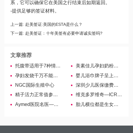
系，它可以确保它在美国之行结束后如期返回。
-提供足够的签证材料。
上一篇:
赴美签证:美国的ESTA是什么？
下一篇:
赴美签证：十年美签有必要申请诚实签吗?
文章推荐
托腹带适用于7种情况，中招的孕妇别认为没必要买
美素佳儿孕妇奶粉介绍，不同版本的各有不同！
孕妇发烧千万不能通过捂汗解决，教你4个步骤简单退烧
婴儿浴巾牌子呈上，排名好坏一看便知！
NGC国际生殖中心
深圳少儿医保缴费查询方法大全，轻松掌握账户明细
精子活力正常值参考标准出炉，过高过低危害都不可小觑
维克多罗维奇—ICRM医院经验最丰富的妇产医生
Aymed医院名医—格拉西莫维奇·纳德日达
胎儿横位都是生女孩？并不可靠，男孩几率仍然高！