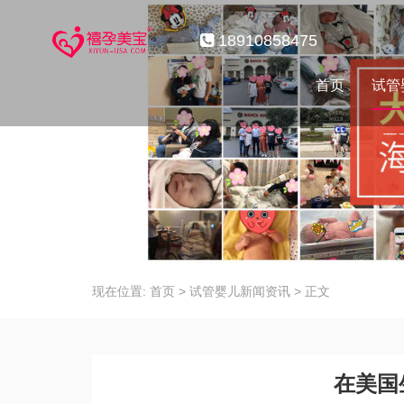
18910858475
首页
试管
现在位置:
首页
>
试管婴儿新闻资讯
>
正文
在美国