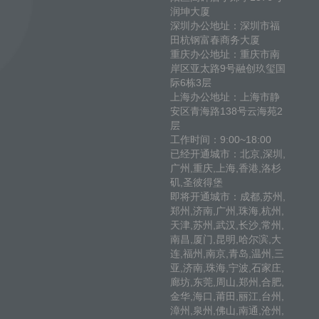
润坤大厦
深圳办公地址：深圳市福
田杭钢富春商务大厦
重庆办公地址：重庆市南
岸区亚太路9号融创玖玺国
际6栋3层
上海办公地址：上海市静
安区青海路138号云海苑2
层
工作时间：9:00~18:00
已经开通城市：北京,深圳,
广州,重庆,上海,香港,洛杉
矶,圣彼得堡
即将开通城市：成都,苏州,
郑州,济南,广州,珠海,杭州,
天津,苏州,武汉,长沙,常州,
南昌,厦门,昆明,哈尔滨,大
连,福州,南京,青岛,温州,三
亚,济南,珠海,宁波,石家庄,
廊坊,东莞,周山,郑州,合肥,
金华,海口,莆田,丽江,台州,
漳州,泉州,佛山,南通,沧州,