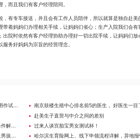
理，而且我们有客户经理陪同。
检，有专车接送，并且会有工作人员陪伴，所以就算是独自赴美
理带着妈妈们办理相关手续，让妈妈们省心；生产入院我们会有
；出院时依然有客户经理协助办理好一切出院手续，让妈妈们放
以服务好妈妈为宗旨的经营理念。
试管？
南京鼓楼生殖中心排名前5的医生， 好医生一目了然
赴美生子直营与中介之间的差别
解读！
过来人谈宫胎宝男女测试杯！
孩秘方
哈尔滨生育险网上、线下申领流程详解，异地报销看过来