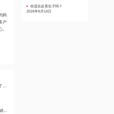
你适合赴美生子吗？
2026年6月14日
的妈
客户
心。
！
！