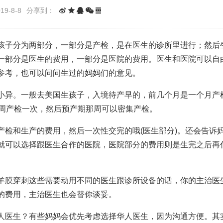
9-8-8
分享到：
孩子分为两部分，一部分是产检，是在医生的诊所里进行；然后
一部分是医生的费用，一部分是医院的费用。医生和医院可以自
参考，也可以问问生过的妈妈们的意见。
小异。一般去美国生孩子，入境待产早的，前几个月是一个月产
每周产检一次，然后预产期那周可以密集产检。
产检和生产的费用，然后一次性交完的哦(医生部分)。还会告诉
就可以选择跟医生合作的医院，医院部分的费用则是生完之后再
羊膜穿刺这些需要动用不同的医生跟诊所设备的话，你的主治医
的费用，主治医生也会替你谈妥。
人医生？有些妈妈会优先考虑选择华人医生，因为沟通方便。其