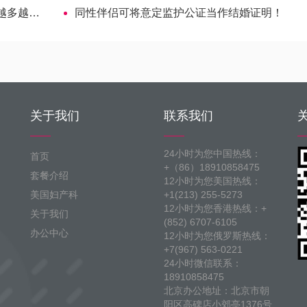
易成功哦
同性伴侣可将意定监护公证当作结婚证明！
关于我们
联系我们
24小时为您中国热线：
首页
+（86）18910858475
套餐介绍
12小时为您美国热线：
美国妇产科
+1(213) 255-5273
12小时为您香港热线：+
关于我们
(852) 6707-6105
办公中心
12小时为您俄罗斯热线：
+7(967) 563-0221
24小时微信联系：
18910858475
北京办公地址：北京市朝
阳区高碑店小郊亭1376号