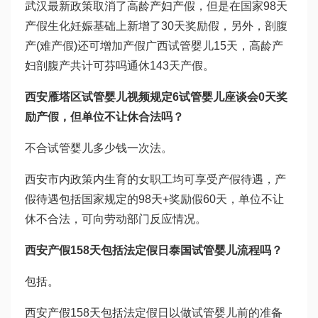
武汉最新政策取消了高龄产妇产假，但是在国家98天
产假
生化妊娠
基础上新增了30天奖励假，另外，剖腹
产(难产假)还可增加产假
广西试管婴儿
15天，高龄产
妇剖腹产共计可
芬吗通
休143天产假。
西安雁塔区
试管婴儿视频
规定6
试管婴儿座谈会
0天奖
励产假，但单位不让休合法吗？
不合
试管婴儿多少钱一次
法。
西安市内政策内生育的女职工均可享受产假待遇，产
假待遇包括国家规定的98天+奖励假60天，单位不让
休不合法，可向劳动部门反应情况。
西安产假158天包括法定假日
泰国试管婴儿流程
吗？
包括。
西安产假158天包括法定假日以
做试管婴儿前的准备