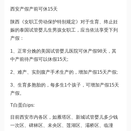
西安产假产前可休15天
陕西《女职工劳动保护特别规定》对于生育、终止妊
娠的
泰国试管婴儿生男孩
女职工，应当依法享受下列
产假：
1、正常分娩的
美国试管婴儿医院
可休产假98天，其
中产前待产假可以休假15天;
2、难产、实剖腹产手术生产的，增加产假15天产假;
3、生育多胞胎的，每多生1个孩子，可增加产假15天
产假。
T
白蛋白
ips:
目前西安市内各区，如雁塔区、新城
试管婴儿多少钱
一次
区、碑林区、未央区、莲湖区、灞桥区、临潼