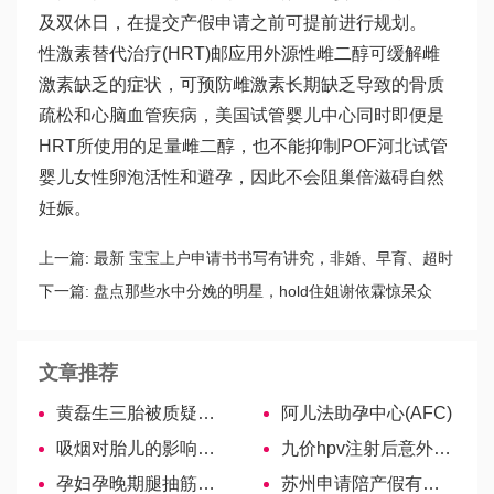
及双休日，在提交产假申请之前可提前进行规划。
性激素替代治疗(HRT)邮应用外源性雌二醇可缓解雌
激素缺乏的症状，可预防雌激素长期缺乏导致的骨质
疏松和心脑血管疾病，美国试管婴儿中心同时即便是
HRT所使用的足量雌二醇，也不能抑制POF
河北试管
婴儿
女性卵泡活性和避孕，因此不会阻
巢倍滋
碍自然
妊娠。
上一篇:
最新 宝宝上户申请书书写有讲究，非婚、早育、超时
范文解读
下一篇:
盘点那些水中分娩的明星，hold住姐谢依霖惊呆众
人！
文章推荐
黄磊生三胎被质疑不符合政策，降职罚款成超生代价
阿儿法助孕中心(AFC)
吸烟对胎儿的影响不止畸形、脑瘫，备孕中一定注意！
九价hpv注射后意外怀孕怎么办？
孕妇孕晚期腿抽筋不要慌，这4个方法巧妙应对-吉尔吉斯斯坦试管婴儿
苏州申请陪产假有讲究，材料缺一不可