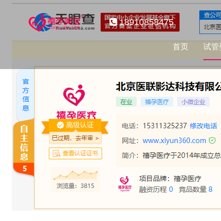
18910858475
首页
试管