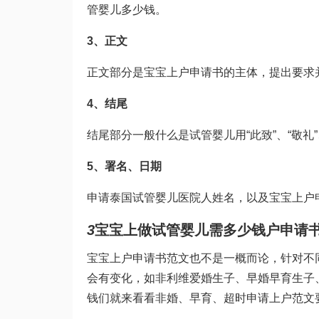
管婴儿多少钱
。
3、正文
正文部分是宝宝上户申请书的主体，提出要求
4、结尾
结尾部分一般
什么是试管婴儿
用“此致”、“敬
5、署名、日期
申请
泰国试管婴儿医院
人姓名，以及宝宝上户
3
宝宝上
做试管婴儿需多少钱
户申请
宝宝上户申请书范文也不是一概而论，针对不
会有变化，如非
利维爱
婚生子、早婚早育生子
钱
们就来看看非婚、早育、超时申请上户范文