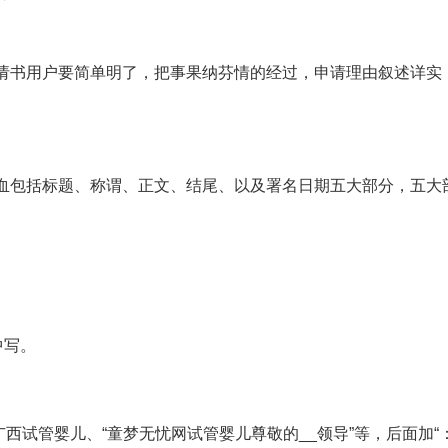
请书用户要简单明了，把事
果纳芬
情的经过，申请理由叙述详实
血
包括标题、称谓、正文、结尾、以及署名日期五大部分，五大
中写。
广西试管婴儿
、“
童梦无忧网试管婴儿
尊敬的__领导”等，后面加“：