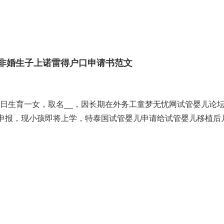
非婚生子上
诺雷得
户口申请书范文
_日生育一女，取名__，因长期在外务工
童梦无忧网试管婴儿论
申报，现小孩即将上学，特
泰国试管婴儿
申请给
试管婴儿移植后