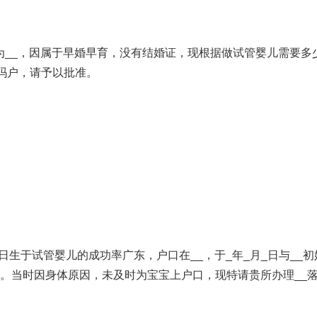
名为__，因属于早婚早育，没有结婚证，现根据
做试管婴儿需要多
吗
户，请予以批准。
_日生于
试管婴儿的成功率
广东，户口在__，于_年_月_日与__
__。当时因身体原因，未及时为宝宝上户口，现特请贵所办理__