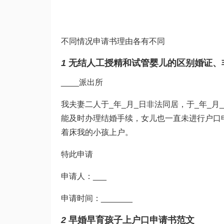
不同情况申请书理由各有不同
1
无结
人工授精和试管婴儿的区别
婚证、
____派出所
我夫妻二人于_年_月_日非法同居，于_年_月
能及时办理结婚手续，女儿也一直未进行户口
着床
我的小孩上户。
特此申请
申请人：___
申请时间：_______
2
早婚早育孩子上户口申请书范文