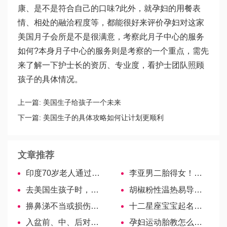
康、是不是符合自己的口味?此外，就孕妇的用餐表
情、相处的融洽程度等，都能很好来评价孕妇对这家
美国月子会所是不是很满意，考察此月子中心的服务
如何?本身月子中心的服务则是考察的一个重点，需先
来了解一下护士长的资历、专业度，看护士团队照顾
孩子的具体情况。
上一篇:
美国生子给孩子一个未来
下一篇:
美国生子的具体攻略如何让计划更顺利
文章推荐
印度70岁老人通过试管婴儿生下一儿子
李亚男二胎得女！网友调侃王祖蓝基因太强大
去美国生孩子时，从美国进入海关最安全的方式是什么？
胡椒粉性温热易导致便秘，怀孕后不吃对胎儿才最好
擤鼻涕不当或损伤听力，如何教宝宝正确擤鼻涕
十二星座宝宝起名大全，水|土|风|火象取名字攻略
入盆前、中、后对照比较，解析胎儿入盆是什么！
孕妇运动胎教怎么做讲方法，孕妇操这样做更有效