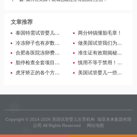
文章推荐
泰国特需试管婴儿风险高，法律法规或为最大阻碍
两分钟搞懂胎毛章！
冷冻卵子也有岁数限制！最佳年龄需注意！
做美国试管我们为什么坚持要你测AMH？
合肥各医院冻卵费用大比拼，性价比高低速览！
准生证有效期揭秘，不同地区不同！
胎停检查全套项目费用，是否报销看这里！
慎用不等于禁用！不建议儿童吃蒲地蓝口服液为谣言
虎牙矫正的各个方法盘点，不拔牙也能拥有一口好牙
美国试管婴儿一些常见误区
Copyright © 2014-2026
美国试管婴儿生育机构
瑞亚未来集团有限
公司 All Rights Reserved
网站地图