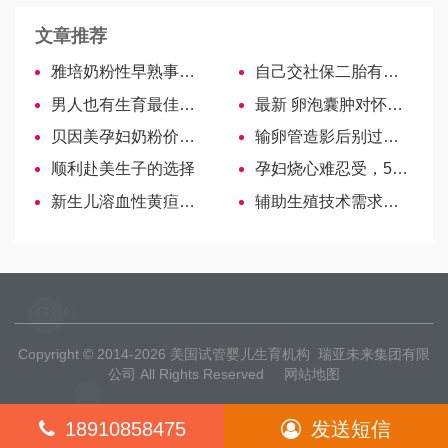
文章推荐
雅培奶粉性早熟事件是虚惊一场，具体原因还未明确！
自己交社保二胎有补贴，满足三条件生育津贴即可到手！
男人也有生育最佳年龄，精子质量在这几年最好
最新 卵泡囊肿对怀孕危害大，两大并发症也需严阵以待
贝因美孕妇奶粉价格汇总，好坏一看便知！
输卵管造影后别过早怀孕，多久可以同房备孕真有讲究
顺利赴美生子的选择
孕妇烧心难忍受，5招教你快速有效缓解症状-哈萨克斯坦试管婴儿
新生儿溶血性黄疸的3大治疗方法！
辅助生殖技术需求飙升，年均超30万例试管婴儿面世
Copyright © 2014-2026
美国试管婴儿生育机构
瑞亚未来集团有限
公司 All Rights Reserved
网站地图
18910858475
发送短信