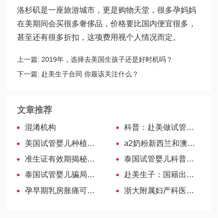
洛杉矶是一座旅游城市，更是购物天堂，很多孕妈妈
在美期间会买很多奢侈品，价格要比国内便宜很多，
甚至还有很多折扣，这项费用视个人情况而定。
上一篇:
2019年，选择去美国生孩子还是好时机吗？
下一篇:
赴美生子合同 你最该关注什么？
文章推荐
混淆机构
科普：赴美做试管婴儿前吃叶酸的重要性是什么？
美国试管婴儿种植后卧床休息会提高成功率吗？
a2奶粉新西兰和澳洲哪个好？一目了然！
准生证有效期揭秘，不同地区不同！
泰国试管婴儿科普来啦！国外的胚胎可以拿回国移植吗？
泰国试管婴儿骗局大揭秘，那些被骗经历血泪史
赴美生子：国籍出生地原则会被修改吗？
孕早期乳房胀痛可看胎儿性别，只需3招可认清是男是女
浙大附属妇产科医院供精试管婴儿指引，2022购精流程及费用参考