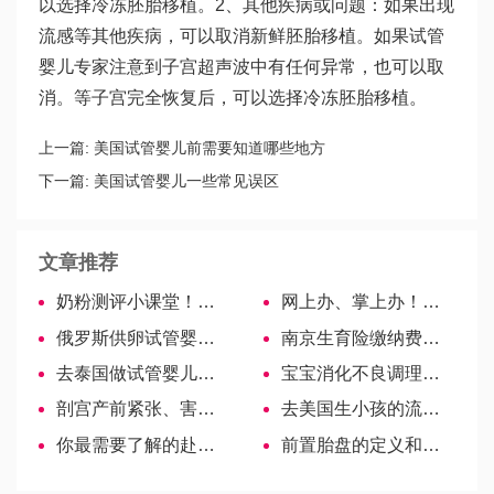
以选择冷冻胚胎移植。2、其他疾病或问题：如果出现
流感等其他疾病，可以取消新鲜胚胎移植。如果试管
婴儿专家注意到子宫超声波中有任何异常，也可以取
消。等子宫完全恢复后，可以选择冷冻胚胎移植。
上一篇:
美国试管婴儿前需要知道哪些地方
下一篇:
美国试管婴儿一些常见误区
文章推荐
奶粉测评小课堂！伊利金领冠一篇通
网上办、掌上办！青岛出生证明免费办证，邮寄自费
俄罗斯供卵试管婴儿费用揭秘，教你如何省钱！
南京生育险缴纳费用新政，浦口区交满时间才能报销
去泰国做试管婴儿，夫妻双方各要满足哪些条件？
宝宝消化不良调理有妙招，推拿、食疗及药物效果都比较好
剖宫产前紧张、害怕很常见，我来告诉你到底怎么办！
去美国生小孩的流程是怎样的呢？
你最需要了解的赴美生子的利与弊
前置胎盘的定义和分类简单明了,根据附着位置就可区分