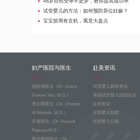
48岁自然受孕不是梦，教你提高成功率
试管婴儿的方法：如何预防异位妊娠？
宝宝抓周有玄机，寓意大盘点
妇产医院与医生
赴美资讯
姚桂梅医生（Dr. Grace
试管婴儿新闻资讯
Guimei Yao, M.D.）
美国试管婴儿回国生活
查尔斯医生（Dr. Charles
赴美签证
W Moniak, M.D.）
试管婴儿别墅
罗素医生（Dr. Russell
试管婴儿公寓
Rapoza,M.D.）
赛达格特医生（Dr.