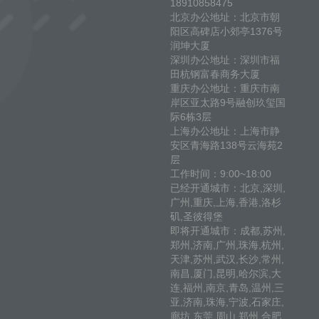
18910858475
北京办公地址：北京市朝
阳区高碑店小郊亭1376号
润坤大厦
深圳办公地址：深圳市福
田杭钢富春商务大厦
重庆办公地址：重庆市南
岸区亚太路9号融创玖玺国
际6栋3层
上海办公地址：上海市静
安区青海路138号云海苑2
层
工作时间：9:00~18:00
已经开通城市：北京,深圳,
广州,重庆,上海,香港,洛杉
矶,圣彼得堡
即将开通城市：成都,苏州,
郑州,济南,广州,珠海,杭州,
天津,苏州,武汉,长沙,常州,
南昌,厦门,昆明,哈尔滨,大
连,福州,南京,青岛,温州,三
亚,济南,珠海,宁波,石家庄,
廊坊,东莞,周山,郑州,合肥,