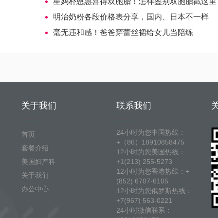
星妈朴恩惠喜得双胞胎！怎样鉴别双胞胎戳这里
明治奶粉各段价格表分享，国内、日本不一样
毫无违和感！爸爸穿蕾丝裙给女儿当陪练
关于我们
联系我们
24小时为您中国热线：
首页
+（86）18910858475
套餐介绍
12小时为您美国热线：
美国妇产科
+1(213) 255-5273
12小时为您香港热线：+
关于我们
(852) 6707-6105
办公中心
12小时为您俄罗斯热线：
+7(967) 563-0221
24小时微信联系：