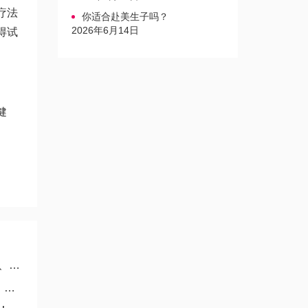
疗法
你适合赴美生子吗？
2026年6月14日
得试
健
刷
发