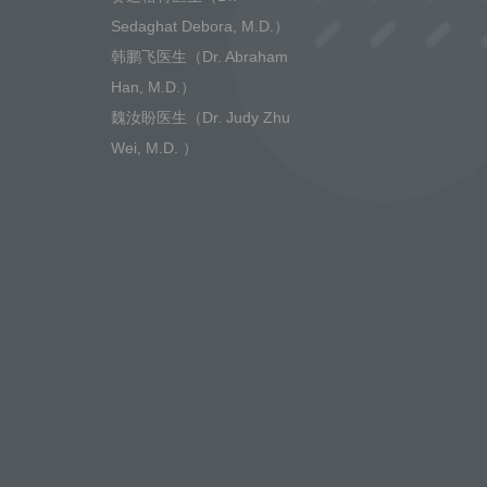
Sedaghat Debora, M.D.）
韩鹏飞医生（Dr. Abraham
Han, M.D.）
魏汝盼医生（Dr. Judy Zhu
Wei, M.D. ）