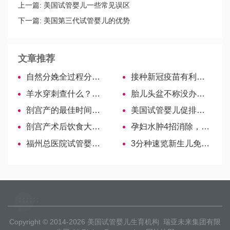
上一篇:
美国试管婴儿一些常见误区
下一篇:
美国第三代试管婴儿的优势
文章推荐
自然分娩全过程分步解读
接种新冠疫苗有利有弊，这些好处和坏处必先搞清楚
羊水穿刺查什么？染色体、畸形……
胎儿头盆不称没办法治疗？临床常用处理措施送给准妈妈们
剖宫产的最佳时间揭秘，二胎常常要提前！宝妈需知
美国试管婴儿促排会不会导致卵子提前用完？
剖宫产术后饮食大科普，我来告诉你吃什么好！
孕妇水肿4招消除，饮食、运动均必不可少-吉尔吉斯斯坦试管婴儿
福州总医院试管婴儿医生名单，2022助孕成功率高的大夫参考
3分种速览新生儿免敏奶粉，十大品牌可供选择
Copyright © 2014-2026
美国试管婴儿生育机构
瑞亚未来集团有限