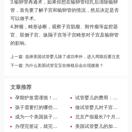
3.输卵管再通术，如果你想在输卵管结扎后清除输卵
管，首先要了解子宫和输卵管的情况，然后决定是否
可以做手术。
4.肿瘤，畸形诊断，观察子宫肌瘤、附件瘤等盆腔器
官、双侧子宫、纵隔子宫等子宫畸形对子宫及输卵管
的影响。
上一篇:
选择美国试管婴儿除了成功率外，进入周期后要注意
什么？
下一篇:
为什么美国试管宝宝在移植后会出现腹胀？
文章推荐
孕期护发需谨慎！别让这七种有害成分的洗发水害了你
试管婴儿的费用：做二代试管需要多少钱？
孩子需要打的哪些针？宝妈们赶紧收藏！
做试管婴儿对子宫环境有要求，不符合标准妊娠率受影响
成为一个美国孩子有什么好处呢？
北京产假最长7个月，速看海淀区申请条件、流程
办理完签证，就完成赴美生子的一半吗？
美国试管婴儿的加分重点：根据专家建议服用辅酶Q10