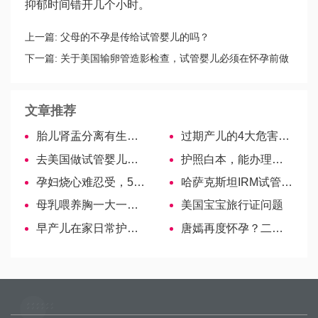
抑郁时间错开几个小时。
上一篇:
父母的不孕是传给试管婴儿的吗？
下一篇:
关于美国输卵管造影检查，试管婴儿必须在怀孕前做
吗？
文章推荐
胎儿肾盂分离有生女孩的吗？是不是只有怀男孩会发生？
过期产儿的4大危害都得重视，及时治疗才能避免后遗症
去美国做试管婴儿，是不是就不用做唐氏筛查了?
护照白本，能办理赴美生子签证吗？
孕妇烧心难忍受，5招教你快速有效缓解症状-哈萨克斯坦试管婴儿
哈萨克斯坦IRM试管医院
母乳喂养胸一大一小的原因汇总，宝妈们要及时调整
美国宝宝旅行证问题
早产儿在家日常护理指南，各阶段喂养方式大不相同-美国试管婴儿
唐嫣再度怀孕？二胎的好处多多