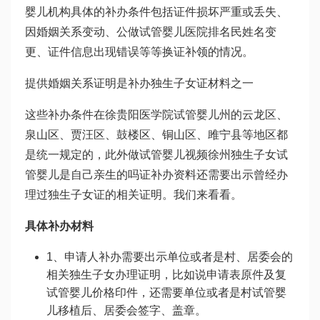
婴儿机构
具体的补办条件包括证件损坏严重或丢失、
因婚姻关系变动、公
做试管婴儿医院排名
民姓名变
更、证件信息出现错误等等换证补领的情况。
提供婚姻关系证明是补办独生子女证材料之一
这些补办条件在徐
贵阳医学院试管婴儿
州的云龙区、
泉山区、贾汪区、鼓楼区、铜山区、雎宁县等地区都
是统一规定的，此外
做试管婴儿视频
徐州独生子女
试
管婴儿是自己亲生的吗
证补办资料还需要出示曾经办
理过独生子女证的相关证明。我们来看看。
具体补办材料
1、申请人补办需要出示单位或者是村、居委会的
相关独生子女办理证明，比如说申请表原件及复
试管婴儿价格
印件，还需要单位或者是村
试管婴
儿移植后
、居委会签字、盖章。