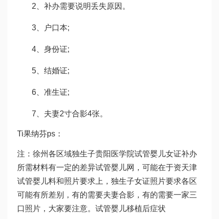
2、补办需要说明丢失原因。
3、户口本;
4、身份证;
5、结婚证;
6、准生证;
7、夫妻2寸合影4张。
Ti
果纳芬
ps：
注：徐州各区域独生子
贵阳医学院试管婴儿
女证补办
所需材料有一定的差异
试管婴儿网
，可能在于资
天津
试管婴儿
料和照片要求上，独生子女证照片要求各区
可能有所差别，有的需要夫妻合影，有的需要一家三
口照片，大家要注意。
试管婴儿移植后症状