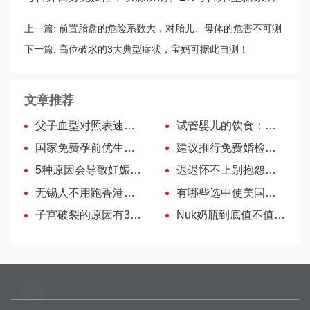
上一篇:
前置胎盘的危险系数大，对胎儿、母体的危害不可测
下一篇:
高位破水的3大典型症状，宝妈可据此自测！
文章推荐
父子血型对照表速看,教你一招准确辨别亲生
试管婴儿的饮食：孕妇便秘怎么办?
国家免费孕前优生检查系统开通！赶紧看看有啥检查项目
建议推行免费婚检，有效预防出生缺陷
5种原因会导致妊娠月经，发生概率没你想象中那么低
迟迟怀不上别抱怨了，备孕方法有误再努力都难
无锡人不用跑香港了！hpv疫苗本地也能打啦！
有哪些选中使美国生子成为一种风尚呢?
子宫破裂的原因有3大类，瘢痕、分娩不当是重要因素
Nuk奶瓶到底值不值得买？看这里