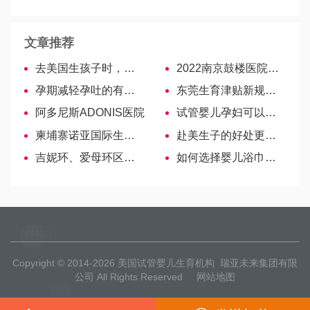
评
文章推荐
去美国生孩子时，让你的生活如此丰富多彩
2022南京鼓楼医院试管婴儿医生名单，助孕成功率高的大夫参考
孕期减轻孕吐的有效妙招，5种食物水果分别有效缓解
东莞生育津贴新规定最高可达173天，一分钟教你计算方法！
阿多尼斯ADONIS医院
试管婴儿孕妇可以吃一些什么零食？
柬埔寨诺亚国际生殖中心
赴美生子的好处更容易接受高等教育
吉妮环、爱母环区别一览，哪个避孕效果好对比下见分晓
如何选择婴儿浴巾大小？3大尺寸务必参考
Copyright © 2014-2026
美国试管婴儿生育机构
瑞亚未来集团有限
公司 All Rights Reserved
网站地图