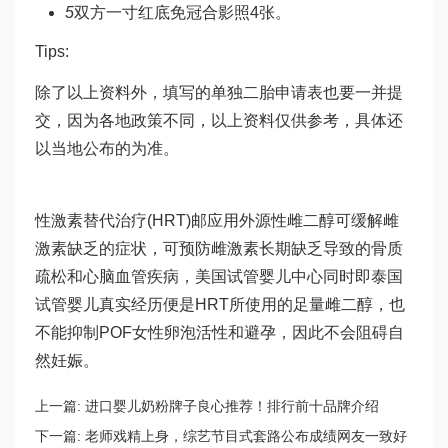
5
双方一寸红底免冠合影照4张。
Tips:
除了以上资料外，填写的单独二胎申请表也要一并提
交，因为各地政策不同，以上资料仅供参考，具体还
以当地公布的为准。
性激素替代治疗(HRT)邮应用外源性雌二醇可缓解雌
激素缺乏的症状，可预防雌激素长期缺乏导致的骨质
疏松和心脑血管疾病，美国试管婴儿中心同时即
泰国
试管婴儿真实经历
便是HRT所使用的足量雌二醇，也
不能抑制POF女性卵泡活性和避孕，因此不会阻碍自
然妊娠。
上一篇:
进口婴儿奶粉牌子良心推荐！排行前十品牌介绍
下一篇:
老师戏精上身，综艺节目式套路公布成绩网友一致好