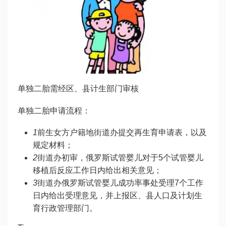
单独二胎需经区、县计生部门审核
单独二胎申请流程：
1
前生女方户籍地街道办提交再生育申请表，以及
规定材料；
2
街道办初审，
俄罗斯试管婴儿
对于5个
试管婴儿
移植后反应
工作日内给出相关意见；
3
街道办
俄罗斯试管婴儿成功率
事处受理7个工作
日内给出受理意见，并上报区、县人口及计划生
育行政管理部门。