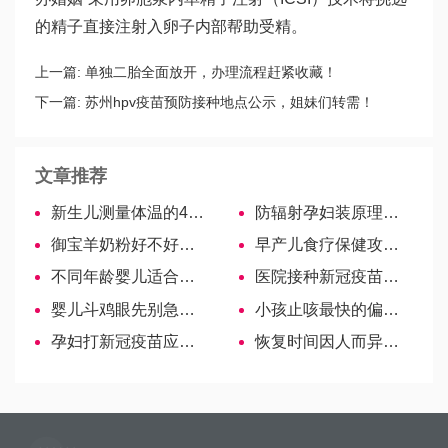
的精子直接注射入卵子内部帮助受精。
上一篇:
单独二胎全面放开，办理流程赶紧收藏！
下一篇:
苏州hpv疫苗预防接种地点公示，姐妹们转需！
文章推荐
新生儿测量体温的4大注意事项，时间、次数都有讲究！
防辐射孕妇装原理大揭秘！是否有用速览！
御宝羊奶粉好不好看口碑测评，一分钟了解优势比较！
早产儿食疗保健攻略，2岁前宝宝吃什么好宝妈要牢记-哈萨克斯坦试管婴儿
不同年龄婴儿适合的段数不一样，如何选择
医院接种新冠疫苗流程分享，5大详细步骤图文详解
婴儿斗鸡眼先别急！根据原因可慢慢改善
小孩止咳最快的偏方大全，食材、中药等让咳嗽不再发作
孕妇打新冠疫苗应谨慎，5类准妈妈们不建议接种
恢复时间因人而异！黄体酮破裂后卧床休养不能急于求成-哈萨克斯坦试管婴儿