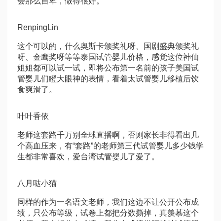
会那么自卑，做得很好。
RenpingLin
这个可以的，什么奥斯卡颁奖礼呀、国剧盛典颁奖礼
呀、金鹰奖呀等等
泰国试管婴儿价格
，感觉这位神仙
姐姐都可以试一试，即将公布第一名前的孩子
美国试
管婴儿
们瞪大眼神的表情，看着太
试管婴儿移植后饮
食
爽滑了。
叶叶香依
老师这套路千万别全球直播啊，否则家长非得看出几
个高血压来，有“套路”的老师
第三代试管婴儿多少钱
学
生都非常喜欢，爱
台湾试管婴儿
了爱了。
八月哒小猫
同样的作为一名语文老师，我们这边不让公开公布成
绩，只公布等级，试卷上都把分数撕掉，真羡慕这个