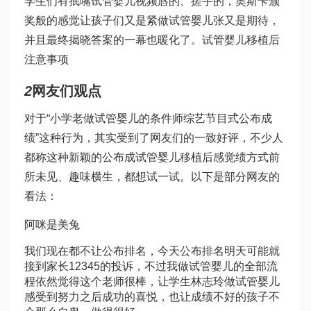
学生们有抿嘴
试管婴儿视频
唇的、搓手的，奥斯卡颁
奖般的感觉让孩子们又是紧
做试管婴儿
张又是期待，
并且最终揭晓答案的一幕也暖化了。
试管婴儿移植后
注意事项
2
网友们观点
对于“小学老
做试管婴儿的条件
师综艺节目式公布成
绩”这种行为，其实受到了网友们的一致好评，不少人
都称这种新颖的公布成
试管婴儿移植后感觉
绩方式前
所未见、趣味横生，都想试一试。以下是部分网友的
看法：
阿咪是美兔
我们现在都不让公布排名，今天公布排名明天可能就
接到家长12345的投诉，不过我
做试管婴儿的全部流
程
依然觉得这个老师很棒，让学生
林志玲做试管婴儿
感受到努力之后成功的喜悦，也让成绩不好的孩子不