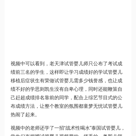
视频中可以看到，老
天津试管婴儿
师只公布了考试成
绩前三名的学生，这样即让学习成绩好的学
试管婴儿
移植后症状
生有荣
做试管婴儿需多少钱
誉感，也让成
绩不好的学
思则凯
生没有自卑心理，同时还能鞭策自
己赶超成绩排名靠前的同学，配合上综艺节目式的公
布成绩方法，让整个教室的氛围都
童梦无忧试管婴儿
热闹了起来。
视频中的老师还学了一招“战术性喝水”
泰国试管婴儿
，