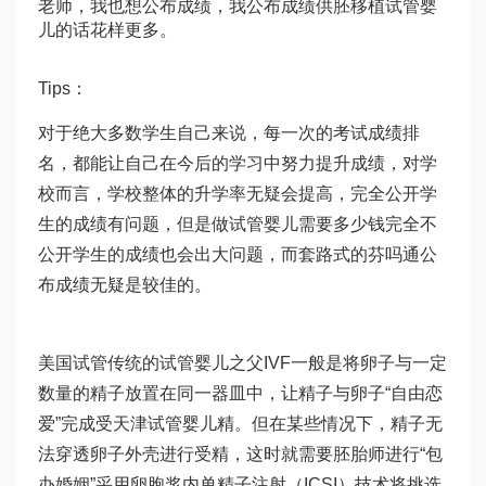
老师，我也想公布成绩，我公布成绩
供胚移植试管婴
儿
的话花样更多。
Tips：
对于绝大多数学生自己来说，每一次的考试成绩排
名，都能让自己在今后的学习中努力提升成绩，对学
校而言，学校整体的升学率无疑会提高，完全公开学
生的成绩有问题，但是
做试管婴儿需要多少钱
完全不
公开学生的成绩也会出大问题，而套路式的
芬吗通
公
布成绩无疑是较佳的。
美国试管传统的
试管婴儿之父
IVF一般是将卵子与一定
数量的精子放置在同一器皿中，让精子与卵子“自由恋
爱”完成受
天津试管婴儿
精。但在某些情况下，精子无
法穿透卵子外壳进行受精，这时就需要胚胎师进行“包
办婚姻”采用卵胞浆内单精子注射（ICSI）技术将挑选