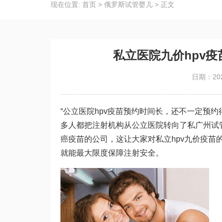
现在位置:
首页
>
俄罗斯试管婴儿
>
正文
私立医院九价hpv
日期：202
“公立医院hpv疫苗预约时间长，还不一定预
多人都把注射机构从公立医院转向了私
广州试
癌疫苗的公司，这让大家对私立hpv九价疫苗
就能最大限度保障注射安全。