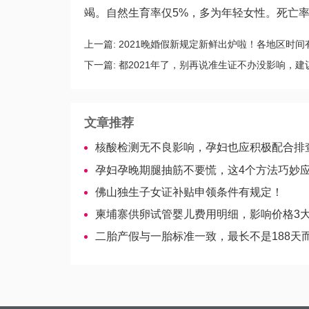
竭。自然生育率仅5%，多为年轻女性。死亡
上一篇:
2021晚婚假新规定新鲜出炉啦！各地区时间
下一篇:
都2021年了，别再说准生证不办没影响，建
文章推荐
核酸检测无不良影响，孕妇也应积极配合排
孕妇孕晚期腿抽筋不要慌，这4个方法巧妙应对-吉尔吉斯斯坦
佛山独生子女证补贴申领条件有规定！
柬埔寨供卵试管婴儿费用明细，影响价格3
二胎产假与一胎标准一致，最长不是188天而是1