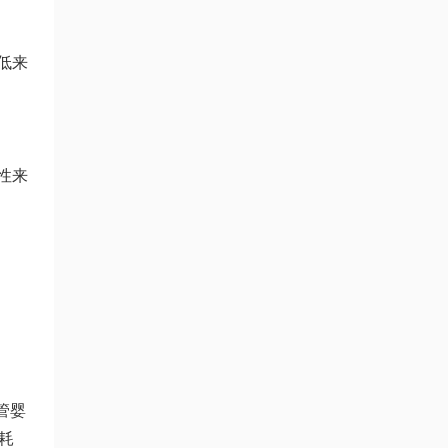
低来
性来
管婴
耗