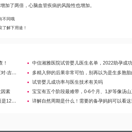
率增加了两倍，心脑血管疾病的风险性也增加。
有不同哦
议了解下用途！
查！
中信湘雅医院试管婴儿医生名单，2022助孕成功率高的大夫
试管婴儿
多精入卵的后果非常可怕，别再以为是生多胞胎的症状-哈萨克斯坦试管
试管婴儿成功率与医生技术有关吗
大因素
宝宝有五个阶段最难带，0-6个月、1岁等像汤山又像炼
2个月
详解自然周期是什么！需要的备孕妈妈可以看这