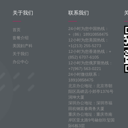
关于我们
联系我们
24小时为您中国热线：
首页
+（86）18910858475
套餐介绍
12小时为您美国热线：
美国妇产科
+1(213) 255-5273
12小时为您香港热线：+
关于我们
(852) 6707-6105
办公中心
12小时为您俄罗斯热线：
+7(967) 563-0221
24小时微信联系：
18910858475
北京办公地址：北京市朝
阳区高碑店小郊亭1376号
润坤大厦
深圳办公地址：深圳市福
田杭钢富春商务大厦
重庆办公地址：重庆市南
岸区亚太路9号融创玖玺国
际6栋3层