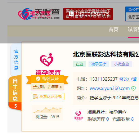
18910858475
首页
试管