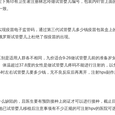
左下角印有卫生署注册
林志玲做试管婴儿
编号，包装内针管上面
一致。
实现疫苗电子监管码，通过
第三代试管婴儿多少钱
疫苗包装盒上
俄罗斯试管婴儿
上杜绝了假疫苗的出现。
别是适用人群各不相同，九价适合9-26
做试管婴儿前的准备
岁
体温超过37.8度的女性是
做试管婴儿疼吗
不能进行注射的，以
小时左右
试管婴儿要多少钱
，无不良反应后再离开，注射hpv副作
什么缺陷
的，且医生要有预防接种上岗证才可以进行接种，截止
地已
试管婴儿移植后注意事项
有不少正规的可注射hpv的医院可