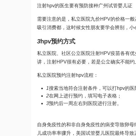
注射hpv的医生要有预防接种
广州试管婴儿
证
需要注意的是，私立医院九价HPV的价格一
吸引消费都，这时候女性朋友要学会辨别，小
3
hpv预约方式
私立医院、社区公立医院注射HPV疫苗各有
讲，注射HPV很有必要，若是公立确实不能
私立医院预约注射hpv流程：
1
搜索当地符合注射条件，可以打hpv的
2
在网上进行预约，填写电子表格；
3
预约后一周左右到医院进行注射。
自身免疫性的和非自身免疫性的病变导致卵母
儿成功率
率骤升，美国试管婴儿医院最终导致