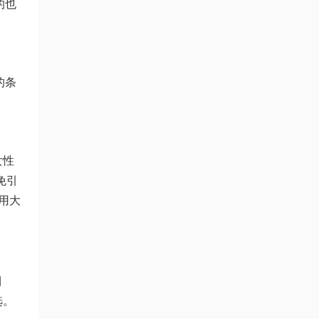
的也
的条
女性
免引
用大
目
选。