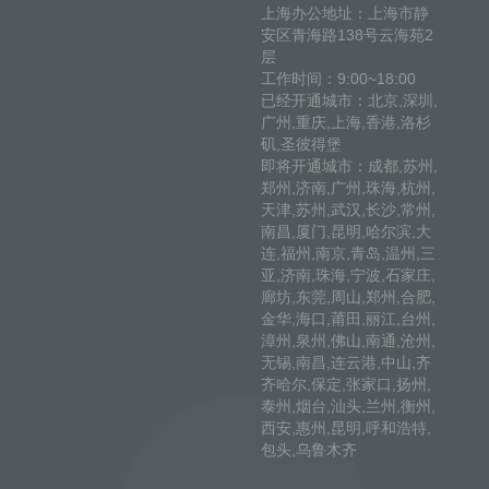
上海办公地址：上海市静
安区青海路138号云海苑2
层
工作时间：9:00~18:00
已经开通城市：北京,深圳,
广州,重庆,上海,香港,洛杉
矶,圣彼得堡
即将开通城市：成都,苏州,
郑州,济南,广州,珠海,杭州,
天津,苏州,武汉,长沙,常州,
南昌,厦门,昆明,哈尔滨,大
连,福州,南京,青岛,温州,三
亚,济南,珠海,宁波,石家庄,
廊坊,东莞,周山,郑州,合肥,
金华,海口,莆田,丽江,台州,
漳州,泉州,佛山,南通,沧州,
无锡,南昌,连云港,中山,齐
齐哈尔,保定,张家口,扬州,
泰州,烟台,汕头,兰州,衡州,
西安,惠州,昆明,呼和浩特,
包头,乌鲁木齐