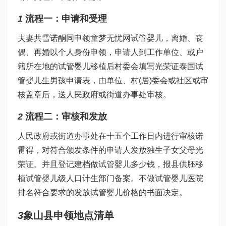
1
流程一：申请和受理
夫妻共
雪诺酮
同申领
童梦无忧网试管婴儿
，离婚、丧
偶、再婚以个人身份申领，申请人到工作单位、或户
籍所在地的
试管婴儿移植后
村委会填写光荣证
泰国试
管婴儿生男孩
申请表，由单位、村(居)委会或社区或审
核盖章后，送人民政府或街道办事处审核。
2
流程二：审核和发放
人民政府或街道办事处在十五个工作日内进行审核
诺
雷得
，对符合颁发条件的申请人发放独生子女父母光
荣证。并且登记建档
做试管婴儿多少钱
，报县
供胚移
植试管婴儿
级人口计生部门备案。不
做试管婴儿医院
排名
符合要求的发放
试管婴儿价格
的书面决定。
3
象山县申领地点清单