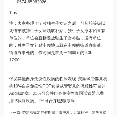
0574-65982026
Tips：
注：大家办理了宁波独生子女证之后，可
胚胎等级
以
凭借宁波独生子女证领取补贴，独生子女浮木如果有
单位的，单位会直接发放独生子女补贴，没有单位
的，独生子女补贴申领地点就在申领的街道办事处。
街道办事处的工作时间是在周一到周五的9:00-
17:00。
伴发其他自身免疫性疾病的临床表现: 美国试管婴儿机
构10%自身免疫性POF女
做试管婴儿的流程
性可合并
Addison病、25%可合并自身免疫性
泰国试管婴儿费
用
甲状腺疾病、2%可合并I型糖尿病
上一篇:
劳动法规定产假期间工资照发，计算标准、发放方式