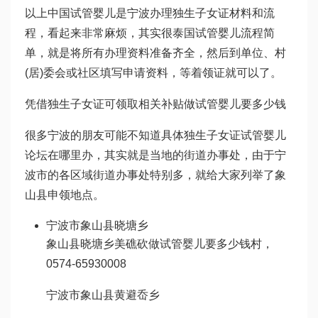
以上
中国试管婴儿
是宁波办理独生子女证材料和流
程，看起来非常麻烦，其实很
泰国试管婴儿流程
简
单，就是将所有办理资料准备齐全，然后到单位、村
(居)委会或社区填写申请资料，等着领证就可以了。
凭借独生子女证可领取相关补贴
做试管婴儿要多少钱
很多宁波的朋友可能不知道具体独生子女证
试管婴儿
论坛
在哪里办，其实就是当地的街道办事处，由于宁
波市的各区域街道办事处特别多，就给大家列举了象
山县申领地点。
宁波市象山县晓塘乡
象山县晓塘乡美礁砍
做试管婴儿要多少钱
村，
0574-65930008
宁波市象山县黄避岙乡