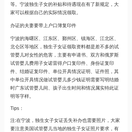
等。宁波独生子女的补贴和待遇现在有了新规定，大
家可以根据自己的实际情况领取。
办证的夫妻要带上户口簿复印件
宁波的海曙区、江东区、鄞州区、镇海区、江北区、
北仑区等地区，独生子女证领取资料都是差不多的
试
管婴儿对女性的危害
，主要有申请书、双方和
俄罗斯
试管婴儿费用
子女
诺雷得
户口复印件、身份证复印
件、结婚证复印件、单位开具情况证明、证件照，其
中单位开具情况
做试管婴儿多少钱
证明需要写明结婚
时
广东试管婴儿
间、孩子出生时间和情况属实特此证
明等字样。
Tips：
注:在宁波，独生女子女证丢失补办也需要照片，大家
要注意
美国试管婴儿
当地的独生子女证照片要求，有