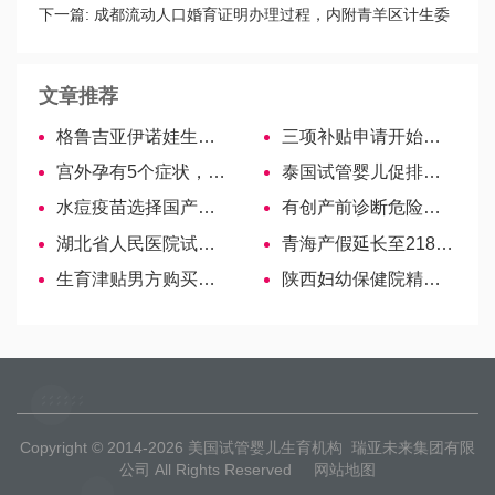
速看
下一篇:
成都流动人口婚育证明办理过程，内附青羊区计生委
地址
文章推荐
格鲁吉亚伊诺娃生殖健康中心——多功能诊所
三项补贴申请开始！看你符合嘉兴独生子女补贴领取条件不
宫外孕有5个症状，中枪的孕妇要尽早治疗
泰国试管婴儿促排卵，会增加乳腺癌的患病几率吗?
水痘疫苗选择国产还是进口？价格有差异
有创产前诊断危险性不可不知，懂得规避风险才能保证健康
湖北省人民医院试管婴儿医生名单，助孕成功率高的大夫参考
青海产假延长至218天不实，西宁剖腹产增休15天是真的
生育津贴男方购买也有用，手把手教你如何享受待遇！
陕西妇幼保健院精子库申请攻略，供精流程及费用参考
Copyright © 2014-2026
美国试管婴儿生育机构
瑞亚未来集团有限
公司 All Rights Reserved
网站地图