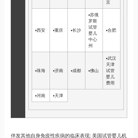
京
▪
苏
俄
罗斯
试管
▪
西安
▪
重庆
▪
长沙
▪
合肥
婴儿
中心
州
▪
武汉
天津
▪
珠海
▪
济南
▪
成都
▪
佛山
试管
婴儿
费用
▪
河南
▪
天津
伴发其他自身免疫性疾病的临床表现: 美国试管婴儿机