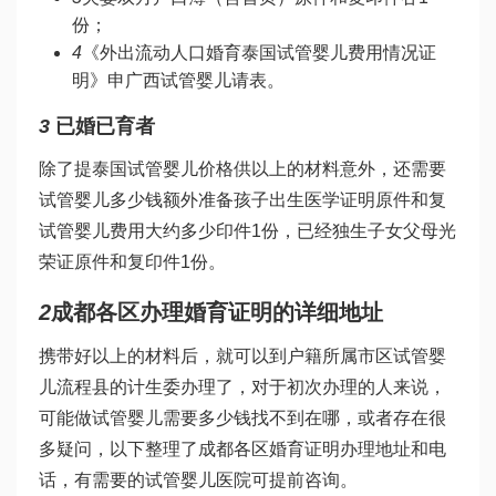
份；
4
《外出流动人口婚育
泰国试管婴儿费用
情况证
明》申
广西试管婴儿
请表。
3
已婚已育者
除了提
泰国试管婴儿价格
供以上的材料意外，还需要
试管婴儿多少钱
额外准备孩子出生医学证明原件和复
试管婴儿费用大约多少
印件1份，已经独生子女父母光
荣证原件和复印件1份。
2
成都各区办理婚育证明的详细地址
携带好以上的材料后，就可以到户籍所属市区
试管婴
儿流程
县的计生委办理了，对于初次办理的人来说，
可能
做试管婴儿需要多少钱
找不到在哪，或者存在很
多疑问，以下整理了成都各区婚育证明办理地址和电
话，有需要的
试管婴儿医院
可提前咨询。