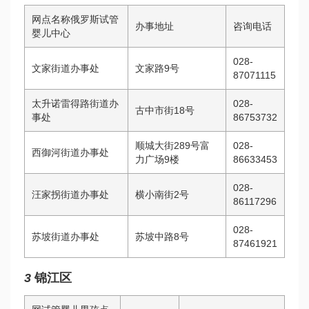
网点名称
俄罗斯试管
办事地址
咨询电话
婴儿中心
028-
文家街道办事处
文家路9号
87071115
太升
诺雷得
路街道办
028-
古中市街18号
事处
86753732
顺城大街289号富
028-
西御河街道办事处
力广场9楼
86633453
028-
汪家拐街道办事处
横小南街2号
86117296
028-
苏坡街道办事处
苏坡中路8号
87461921
3
锦江区