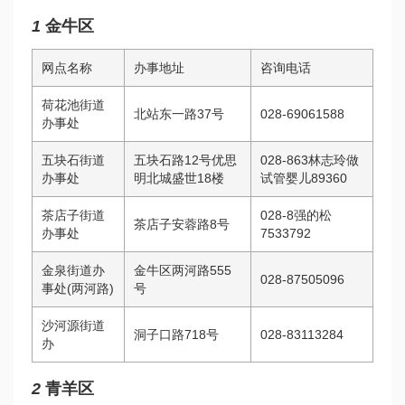
1
金牛区
网点名称
办事地址
咨询电话
荷花池街道
北站东一路37号
028-69061588
办事处
五块石街道
五块石路12号
优思
028-863
林志玲做
办事处
明
北城盛世18楼
试管婴儿
89360
茶店子街道
028-8
强的松
茶店子安蓉路8号
办事处
7533792
金泉街道办
金牛区两河路555
028-87505096
事处(两河路)
号
沙河源街道
洞子口路718号
028-83113284
办
2
青羊区