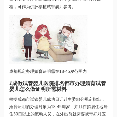
程，可作为
供胚移植试管婴儿
参考。
成都规定办理婚育证明需在18-45岁范围内
1
成
做试管婴儿医院排名
都市办理婚育
试管
婴儿怎么做
证明所需材料
根据成都市
试管婴儿成功日记
计生委部分规定指出，
婚育证明的办理对象为18-45周岁，并且在拟居住地居
住30日以上的流动人员，在外出前就需要携带好对应