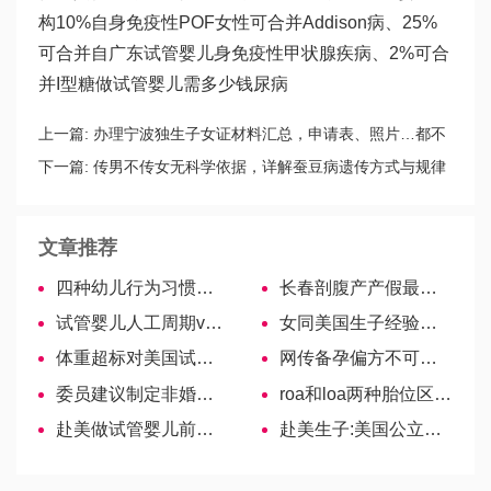
构10%自身免疫性POF女性可合并Addison病、25%
可合并自
广东试管婴儿
身免疫性甲状腺疾病、2%可合
并I型糖
做试管婴儿需多少钱
尿病
上一篇:
办理宁波独生子女证材料汇总，申请表、照片…都不
能少！
下一篇:
传男不传女无科学依据，详解蚕豆病遗传方式与规律
文章推荐
四种幼儿行为习惯培养方式，家长们赶快行动起来吧！
长春剖腹产产假最少173天，南关区最长可延至一年
试管婴儿人工周期vs自然周期，两种促排方案适应人群对比
女同美国生子经验：试管婴儿一般性流程
体重超标对美国试管婴儿有哪些影响?
网传备孕偏方不可靠，最新科学生男孩的方法大曝光
委员建议制定非婚生子女统一落户政策，解决上户难题
roa和loa两种胎位区别对比，送给需要的你！
赴美做试管婴儿前需要提前多久禁烟酒？
赴美生子:美国公立学校私立学校该怎么选