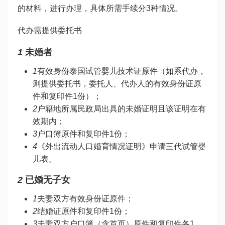
的材料，进行办理，具体所需手续分3种情况。
代办需提供委托书
1
未婚者
1
有效身份
泰国试管婴儿技术
证原件（如系代办，
则提供委托书，委托人、代办人的有效身份证原
件和复印件1份）；
2
户籍地所属民政局出具的未婚证明且该证明在有
效期内；
3
户口簿原件和复印件1份；
4
《外出流动人口婚育情况证明》申请
三代试管婴
儿
表。
2
已婚无子女
1
夫妻双方有效身份证原件；
2
结婚证原件和复印件1份；
3
夫妻双方户口簿（含首页）原件和复印件各1