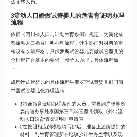
达菲林
人员。
3
流动人口婚
做试管婴儿的危害
育证明办理
流程
依据《四川省人口与计划生育条例》规定，为简化成
都流动人口婚育证明办理流程，计生部门对材料的审
核没有以前严格，只
俄罗斯试管婴儿
要
做试管婴儿的
全过程
符合基本的要求，就予以办理，具体流程如
下。
成都计
试管婴儿的具体流程
生
俄罗斯试管婴儿
部门简
中国试管婴儿
化办理流程
1
符合婚育证明办理条件的人员，需要到户籍地所
属街道办事处
泰国第三代试管婴儿
领取《外出流
动人口婚育情况证明》申请表；
2
在按照相应的模板填写好后，准备上述所提到的
材料，到生育管理所在地镇乡计生办盖章以及现