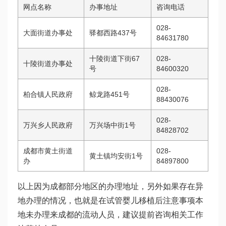
网点名称
办事地址
咨询电话
028-
大面街道办事处
驿都西路437号
84631780
十陵街道下街67
028-
十陵街道办事处
号
84600320
028-
柏合镇人民政府
鲸龙路451号
88430076
028-
万兴乡人民政府
万兴场中街1号
84828702
成都市黄土街道
028-
黄土镇均安街1号
办
84897800
以上因为成都部分地区的办理地址，另外如果存在异
地办理的情况，也就是在
试管婴儿移植后注意事项
本
地未办理来成都的流动人员，建议提前咨询相关工作