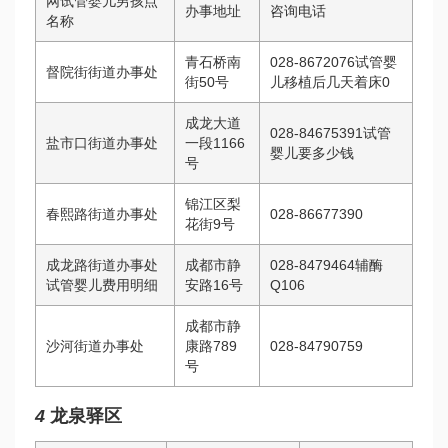
网
试管婴儿男孩
点
办事地址
咨询电话
名称
青石桥南
028-8672076
试管婴
督院街街道办事处
街50号
儿移植后几天着床
0
成龙大道
028-84675391
试管
盐市口街道办事处
一段1166
婴儿要多少钱
号
锦江区梨
春熙路街道办事处
028-86677390
花街9号
成龙路街道办事处
成都市静
028-8479464
辅酶
试管婴儿费用明细
安路16号
Q10
6
成都市静
沙河街道办事处
康路789
028-84790759
号
4
龙泉驿区