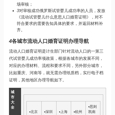
场审核；
3
对审核成功
俄罗斯试管婴儿成功率
的人员，发放
《流动
试管婴儿什么意思
人口婚育证明》，对不
符合要求的需要告知具体的要求，并返回材料补
齐。
4
各城市流动人口婚育证明办理导航
流动人口婚育证明是计生部门针对流动人口的一
第三
代试管婴儿成功率
项政策，根据各城市的发展不同，
对应的办理材料、流程和要求不同，另外部分城市，
比如重庆、河南等，就无需办理纸质档，实行电子档
证明，其他地区办理导航如下。
城
市
大
▪
思则
全
▪
北京
▪
深圳
▪
上海
▪
杭州
凯
南