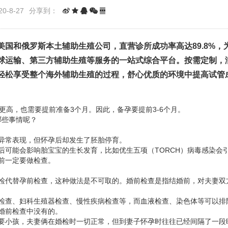
0-8-27
分享到：
国和俄罗斯本土辅助生殖公司，直营诊所成功率高达89.8%，
球运输、第三方辅助生殖等服务的一站式综合平台。按需定制，
轻松享受整个海外辅助生殖的过程，舒心优质的环境中提高试管
更高，也需要提前准备3个月。因此，备孕要提前3-6个月。
哪些事情呢？
异常表现，但怀孕后却发生了胚胎停育。
后可能会影响胎宝宝的生长发育，比如优生五项（TORCH）病毒感染会
前一定要做检查。
检代替孕前检查，这种做法是不可取的。婚前检查是指结婚前，对夫妻双
检查、妇科生殖器检查、慢性疾病检查等，而血液检查、染色体等可以排
婚前检查中没有的。
要小孩，夫妻俩在婚检时一切正常，但到妻子怀孕时往往已经间隔了一段