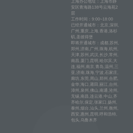
上海办公地址：上海市静
安区青海路138号云海苑2
层
工作时间：9:00~18:00
已经开通城市：北京,深圳,
广州,重庆,上海,香港,洛杉
矶,圣彼得堡
即将开通城市：成都,苏州,
郑州,济南,广州,珠海,杭州,
天津,苏州,武汉,长沙,常州,
南昌,厦门,昆明,哈尔滨,大
连,福州,南京,青岛,温州,三
亚,济南,珠海,宁波,石家庄,
廊坊,东莞,周山,郑州,合肥,
金华,海口,莆田,丽江,台州,
漳州,泉州,佛山,南通,沧州,
无锡,南昌,连云港,中山,齐
齐哈尔,保定,张家口,扬州,
泰州,烟台,汕头,兰州,衡州,
西安,惠州,昆明,呼和浩特,
包头,乌鲁木齐