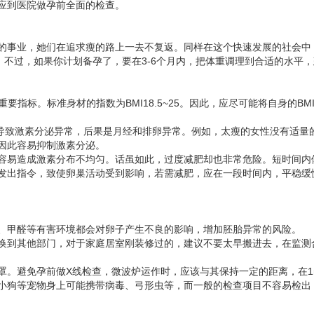
应到医院做孕前全面的检查。
的事业，她们在追求瘦的路上一去不复返。同样在这个快速发展的社会中
。不过，如果你计划备孕了，要在3-6个月内，把体重调理到合适的水平
要指标。标准身材的指数为BMI18.5~25。因此，应尽可能将自身的BM
能导致激素分泌异常，后果是月经和排卵异常。例如，太瘦的女性没有适量
因此容易抑制激素分泌。
容易造成激素分布不均匀。话虽如此，过度减肥却也非常危险。短时间内
发出指令，致使卵巢活动受到影响，若需减肥，应在一段时间内，平稳缓
、甲醛等有害环境都会对卵子产生不良的影响，增加胚胎异常的风险。
换到其他部门，对于家庭居室刚装修过的，建议不要太早搬进去，在监测
罩。避免孕前做X线检查，微波炉运作时，应该与其保持一定的距离，在1
小狗等宠物身上可能携带病毒、弓形虫等，而一般的检查项目不容易检出