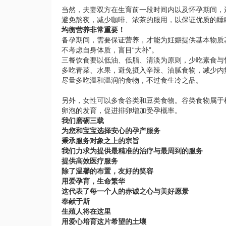
当然，夫妻双方在生育前一段时间内以及怀孕期间，
避免熬夜，减少咖啡、浓茶的服用，以保证优质的睡
均衡营养非常重要！
备孕期间，需要保证营养，才能为妊娠提供基本物质
不考虑自身体质，盲目“大补”。
三餐饮食要以低油、低脂、清淡为原则，少吃素食与
多吃青菜、水果，避免摄入辛辣、油腻食物，减少内
尽量多吃温和温润的食物，不过食生冷之品。
另外，女性可以多食谷类和豆类食物。谷类食物属于
卵泡的发育，促进排卵增加受孕概率。
我们磨砺三载
为您和宝宝选择安心的孕产服务
秉承服务对象之上的宗旨
我们力求为提供最精准的治疗与最周到的服务
提供高效医疗服务
除了温馨的布置，友好的笑容
用爱孕育，生命繁华
这代表了每一个人的赤诚之心与美好愿景
奉献于斯
生殖人将在这里
用爱心培育这片希望的土壤