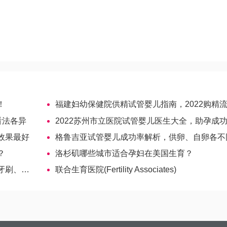
！
福建妇幼保健院供精试管婴儿指南，2022购精流程及费用
看法各异
2022苏州市立医院试管婴儿医生大全，助孕成功率高的大夫
效果最好
格鲁吉亚试管婴儿成功率解析，供卵、自卵各不
？
洛杉矶哪些城市适合孕妇在美国生育？
孕妇牙刷
联合生育医院(Fertility Associates)