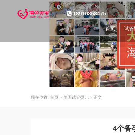
18910858475
首页
试管
现在位置:
首页
>
美国试管婴儿
>
正文
4个备