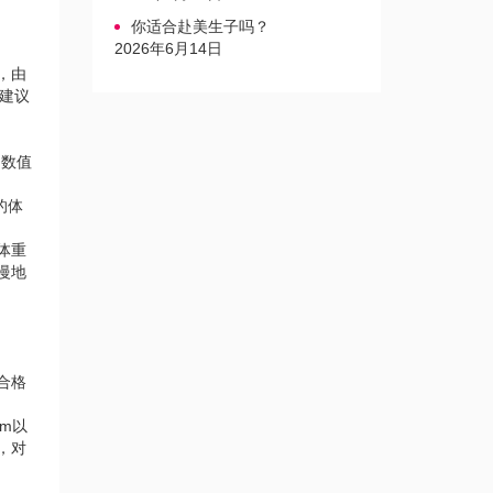
你适合赴美生子吗？
2026年6月14日
，由
，建议
I数值
的体
体重
慢地
合格
m以
，对