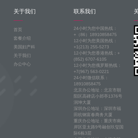
关于我们
联系我们
24小时为您中国热线：
首页
+（86）18910858475
套餐介绍
12小时为您美国热线：
美国妇产科
+1(213) 255-5273
12小时为您香港热线：+
关于我们
(852) 6707-6105
办公中心
12小时为您俄罗斯热线：
+7(967) 563-0221
24小时微信联系：
18910858475
北京办公地址：北京市朝
阳区高碑店小郊亭1376号
润坤大厦
深圳办公地址：深圳市福
田杭钢富春商务大厦
重庆办公地址：重庆市南
岸区亚太路9号融创玖玺国
际6栋3层