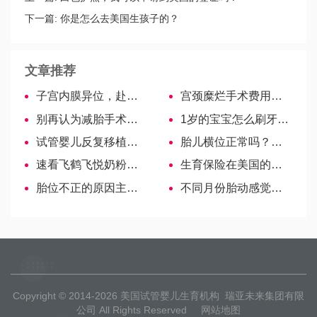
下一篇:
你是怎么去美国生孩子的？
文章推荐
子宫内膜异位，赴美做试管婴儿容易成功吗？
宫颈糜烂手术费用揭秘，过来人告诉你到底多少钱！
别再认为减胎手术很痛了，麻药加持下整个过程真没那么疼-美国试管婴儿
1岁的宝宝怎么刷牙？正确的方法教给你
试管婴儿反复移植失败别急着放弃，3种黑科技技术来帮忙
胎儿横位正常吗？孕中期、孕晚期不同时期不同意义！
速看飞鹤飞悦奶粉价格表，物美价廉才是硬道理
生育保险在美国的用途是什么？
胎位不正的原因主要有7点，需要重视尽量避免！
不同月份胎动感觉讲解，孕妈请仔细感受
Copyright © 2014-2026
美国试管婴儿生育机构
瑞亚未来集团有限
公司 All Rights Reserved
网站地图