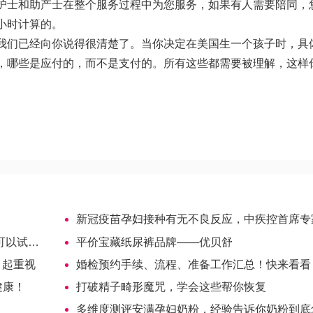
护士和助产士在整个服务过程中为您服务，如果有人需要陪同，
小时计算的。
我们已经向你说得很清楚了。当你决定在美国生一个孩子时，具
，哪些是应付的，而不是支付的。所有这些都需要被理解，这样
新冠疫苗孕妇接种有无不良反应，中疾控首席专家王华庆回
试试！
平价宝藏纸尿裤品牌——优贝舒
引起重视
婚检预约手续、流程、准备工作汇总！快来看看
健康！
打破精子畸形魔咒，学会这些帮你恢复
多维度测评安满孕妇奶粉，经验告诉你奶粉到底怎么