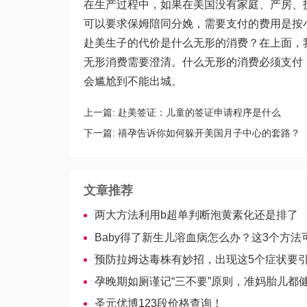
在生产过程中，如果在美国没有家庭、产房、
可以要求保姆陪同分娩，需要支付的费用是按
赴美生子的代价是什么无形的消费？在上面，
无形消费需要澄清。什么无形的消费必须支付
会尴尬到不能出城。
上一篇:
赴美签证：儿童的签证申请程序是什么
下一篇:
禧孕告诉你如何躲开美国月子中心的套路？
文章推荐
两大方法利用b超单判断泡黄素化还是排了
Baby得了新生儿溶血病怎么办？这3个方法可以
预防拉姆达毒株有妙招，出现这5个症状要
孕晚期如厕谨记“三不要”原则，准妈胎儿都
圣元优博123段价格查询！