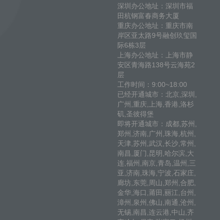
深圳办公地址：深圳市福
田杭钢富春商务大厦
重庆办公地址：重庆市南
岸区亚太路9号融创玖玺国
际6栋3层
上海办公地址：上海市静
安区青海路138号云海苑2
层
工作时间：9:00~18:00
已经开通城市：北京,深圳,
广州,重庆,上海,香港,洛杉
矶,圣彼得堡
即将开通城市：成都,苏州,
郑州,济南,广州,珠海,杭州,
天津,苏州,武汉,长沙,常州,
南昌,厦门,昆明,哈尔滨,大
连,福州,南京,青岛,温州,三
亚,济南,珠海,宁波,石家庄,
廊坊,东莞,周山,郑州,合肥,
金华,海口,莆田,丽江,台州,
漳州,泉州,佛山,南通,沧州,
无锡,南昌,连云港,中山,齐