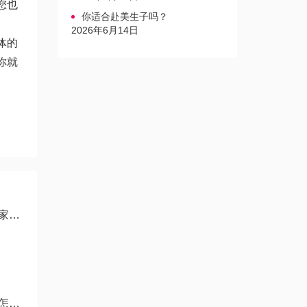
您也
你适合赴美生子吗？
2026年6月14日
体的
你就
复
样