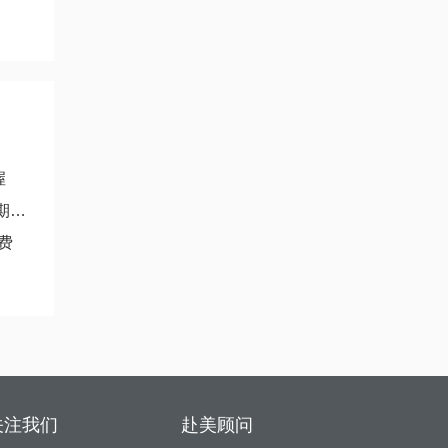
握
症
费
关注我们
赴美顾问