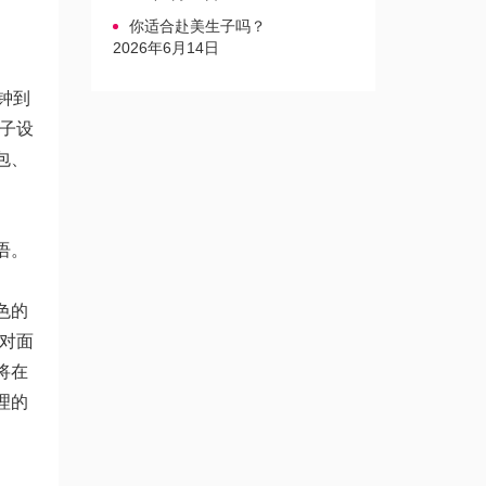
你适合赴美生子吗？
2026年6月14日
钟到
子设
包、
语。
色的
对面
将在
理的