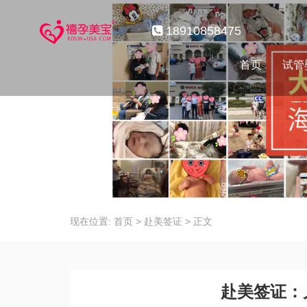
18910858475
首页
试管
现在位置:
首页
>
赴美签证
>
正文
赴美签证：