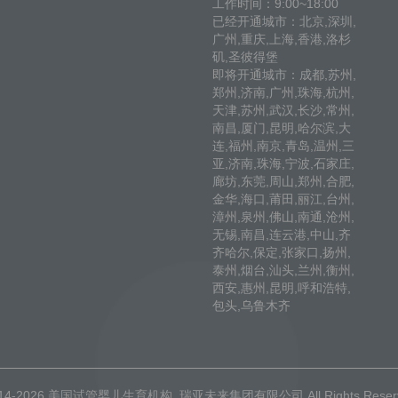
工作时间：9:00~18:00
已经开通城市：北京,深圳,
广州,重庆,上海,香港,洛杉
矶,圣彼得堡
即将开通城市：成都,苏州,
郑州,济南,广州,珠海,杭州,
天津,苏州,武汉,长沙,常州,
南昌,厦门,昆明,哈尔滨,大
连,福州,南京,青岛,温州,三
亚,济南,珠海,宁波,石家庄,
廊坊,东莞,周山,郑州,合肥,
金华,海口,莆田,丽江,台州,
漳州,泉州,佛山,南通,沧州,
无锡,南昌,连云港,中山,齐
齐哈尔,保定,张家口,扬州,
泰州,烟台,汕头,兰州,衡州,
西安,惠州,昆明,呼和浩特,
包头,乌鲁木齐
014-2026
美国试管婴儿生育机构
瑞亚未来集团有限公司 All Rights Rese