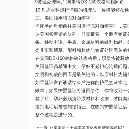
9签证处理照片(与申请DS-160表格时相同)2.
10.对原材料进行详细的梳理后，你将能够在
三、美国领事馆面对面签字
当怀孕的母亲前往美国进行面对面签字时，美
达美国领事馆的队列，只需带着一个装有签证
备、移动电话、手表、金属材料的锋利物品、
婴儿车和烟草、配料和其他与签证处理无关的
在查阅DS-160表格确认表格后，职员将被
美国签证员精通中文，孕妇不必担心沟通问题
文明和礼貌的回应是最关键的，以原材料为辅
如果签证官在谈话结束后把你的护照签证拿走
账单；如果护照签证将返回给你，你将收到一
签字后，孕妇必须携带原材料和收据，才能离
接到电话后被告知结婚证。在收到护照签证后
整个过程是进行的。
上一篇:
赴美签证：十年美签有必要申请诚实签吗?