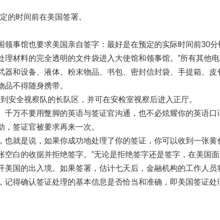
预定的时间前在美国签署。
国领事馆也要求美国亲自签字：最好是在预定的实际时间前30分
处理材料的完全透明的文件袋进入大使馆和领事馆。”所有其他电
武器和设备、液体、粉末物品、书包、密封信封袋、手提箱、皮
物品不得随身携带。
释放到安全视察队的长队区，并可在安检室视察后进入正厅。
。千万不要用蹩脚的英语与签证官沟通，也不必炫耀你的英语口
助，签证官被要求再来一次。
，也就是说，如果你成功地处理了你的签证，你可以收到一张黄
张空白的收据并拒绝签字。”无论是拒绝签字还是签字，在美国面
开美国的出入境。如果签署，估计七天后，金融机构的工作人员
，记得确认签证处理的基本信息是否恰当和准确，即美国签证处