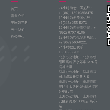
24小时为您中国热线：
首页
+（86）18910858475
套餐介绍
12小时为您美国热线：
美国妇产科
+1(213) 255-5273
12小时为您香港热线：+
关于我们
(852) 6707-6105
办公中心
12小时为您俄罗斯热线：
+7(967) 563-0221
24小时微信联系：
18910858475
北京办公地址：北京市朝
阳区高碑店小郊亭1376号
润坤大厦
深圳办公地址：深圳市福
田杭钢富春商务大厦
重庆办公地址：重庆市南
岸区亚太路9号融创玖玺国
际6栋3层
上海办公地址：上海市静
安区青海路138号云海苑2
层