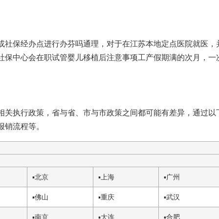
或社保经办点进行办
芬吗通
理，对于在江苏本地定点医院就医，
社保中心会在职
试管婴儿移植后注意事项
工产假期满的次月，一
相关执行政策，省与省、市与市政策之间都可能有差异，通过以
报销流程等。
▪
北京
▪
上海
▪
广州
▪
佛山
▪
重庆
▪
武汉
▪
南京
▪
大连
▪
合肥