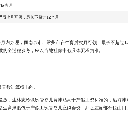
准备
办理
吗
后次月可领，最长不超过12个月
个月内办理，而南京市、常州市在生育后次月可领，最长不超过1
做的全过程
参考，应以当地社保中心具体要求为准。
产假天数计算得出的。
发放，生
林志玲做试管婴儿
育津贴高于产假工资标准的，热裤津
是生育津贴低于产假工
试管婴儿座谈会
资，那么差额部分也由用