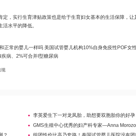
肯定，实行生育津贴政策也是给于生育妇女基本的生活保障，让
生活水平的降低。
和正常的婴儿一样吗
美国试管婴儿机构10%自身免疫性POF女
状腺疾病、2%可合并I型糖尿病
表现
李英爱生下一对龙凤胎，助想要双胞胎你的好孕
GMS生殖中心优秀的妇产科专家—Anna Morozo
测？
组团性价比高乃套路！泰国试管婴儿医院没有团购一