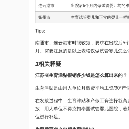
连云港市
出院后5个月内
做试管婴儿前的
扬州市
生育
试管婴儿和正常的婴儿一样
Tips:
南通市、连云港市时限较短，要求在出院后5
月。需要注意的是以上表格仅做
试管婴儿怎么
3
相关释疑
江苏省生育津贴报销多少钱是怎么算出来的？
生育津贴是由用人单位月缴费平均工资/30*
在发放过程中，生育津贴和产假工资选择就高
放，用人单位不得克扣
泰国试管婴儿医院
，若
位进行补足。