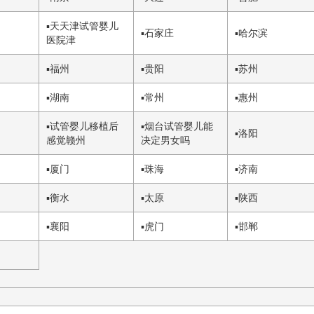
▪
天
天津试管婴儿
▪
石家庄
▪
哈尔滨
医院
津
▪
福州
▪
贵阳
▪
苏州
▪
湖南
▪
常州
▪
惠州
▪
试管婴儿移植后
▪
烟台
试管婴儿能
▪
洛阳
感觉
赣州
决定男女吗
▪
厦门
▪
珠海
▪
济南
▪
衡水
▪
太原
▪
陕西
▪
襄阳
▪
虎门
▪
邯郸