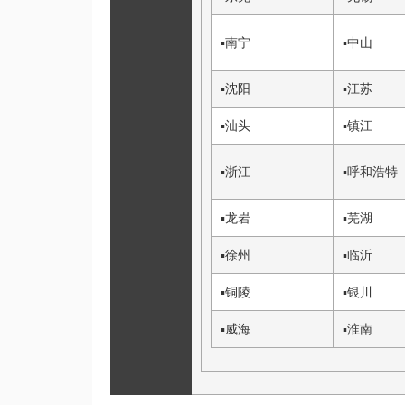
▪
南宁
▪
中山
▪
沈阳
▪
江苏
▪
汕头
▪
镇江
▪
浙江
▪
呼和浩特
▪
龙岩
▪
芜湖
▪
徐州
▪
临沂
▪
铜陵
▪
银川
▪
威海
▪
淮南