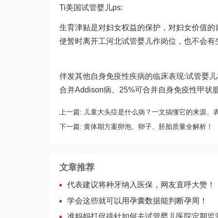
Ti
美国试管婴儿
ps:
生育津贴是对妇女权益的保护，对妇女价值的
使暂时离开工
河北试管婴儿
作岗位，也不会有
伴发其他自身免疫性疾病的临床表现:
试管婴儿
合并Addison病、25%可合并自身免疫性甲
上一篇:
儿童大头症是什么病？一文搞懂它的来源、
下一篇:
黄体期方案卵泡、卵子、胚胎质量全解析！
文章推荐
代表建议将种牙纳入医保，网友直呼大赞！
学会这些就可以用孕囊数据能判断孕周！
准妈妈打促排针如何去试管婴儿医院定期监