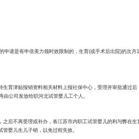
的申请是有申
倍美力
领时效限制的，生育(或手术后出院)的次月1
。
人持生育津贴报销资料相关材料上报社保中心，受理并审批通过后
，再由公司发放给职
河北试管婴儿
工个人。
，之后不再受理或补办，各江苏市内职工
试管婴儿的利与弊
在生
试管婴儿生儿子
销，以免过程失效。