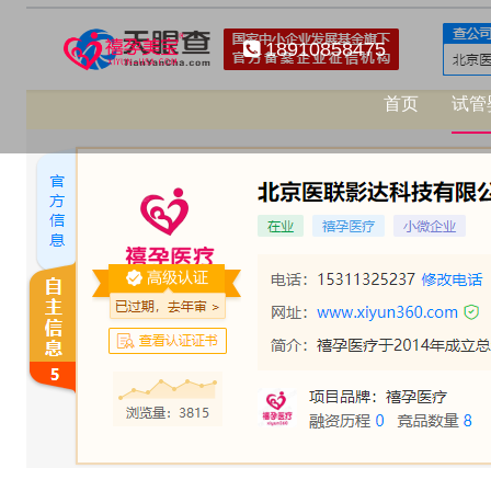
18910858475
首页
试管