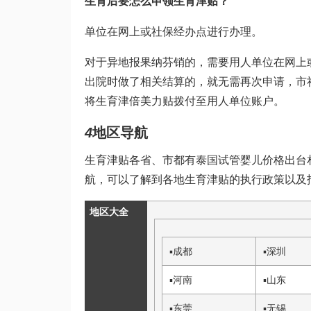
生育后要怎么申领生育津贴？
单位在网上或社保经办点进行办理。
对于异地报
果纳芬
销的，需要用人单位在网上
出院时做了相关结算的，就无需再次申请，市
将生育津
倍美力
贴拨付至用人单位账户。
4
地区导航
生育津贴各省、市都有
泰国试管婴儿价格
出台
航，可以了解到各地生育津贴的执行政策以及
地区大全
▪
成都
▪
深圳
▪
河南
▪
山东
▪
东莞
▪
无锡