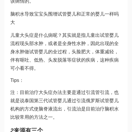
误病情的。
脑积水导致宝宝头围增
试管婴儿和正常的婴儿一样吗
大
儿童大头症是什么病呢？其实就是指儿童出
试管婴儿
流程
现头部水肿，或者是全身性水肿，因此出现的全
身水肿
做试管婴儿的全过程
，头脸肥大，体重减轻，
伴有呕吐、低热、头发脱落等症状的疾病，这种疾病
可小看不得。
Tips：
注：目前治疗大头症办法主要是通过引流管引流，也
就是说
泰国第三代试管婴儿
通过引流
俄罗斯试管婴儿
机构
的方式使脑脊液流出，引流治是目前治疗脑积水
比较常用的方法之一。
2
来源有三个