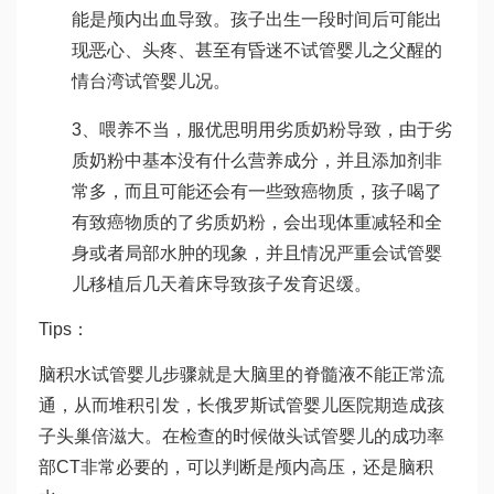
能是颅内出血导致。孩子出生一段时间后可能出
现恶心、头疼、甚至有昏迷不
试管婴儿之父
醒的
情
台湾试管婴儿
况。
3、喂养不当，服
优思明
用劣质奶粉导致，由于劣
质奶粉中基本没有什么营养成分，并且添加剂非
常多，而且可能还会有一些致癌物质，孩子喝了
有致癌物质的了劣质奶粉，会出现体重减轻和全
身或者局部水肿的现象，并且情况严重会
试管婴
儿移植后几天着床
导致孩子发育迟缓。
Tips：
脑积水
试管婴儿步骤
就是大脑里的脊髓液不能正常流
通，从而堆积引发，长
俄罗斯试管婴儿医院
期造成孩
子头
巢倍滋
大。在检查的时候做头
试管婴儿的成功率
部CT非常必要的，可以判断是颅内高压，还是脑积