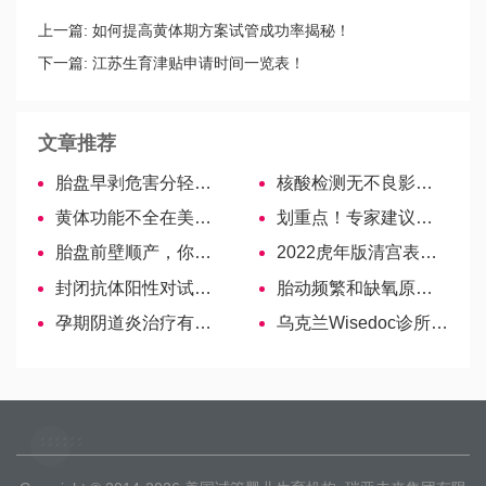
上一篇:
如何提高黄体期方案试管成功率揭秘！
下一篇:
江苏生育津贴申请时间一览表！
文章推荐
胎盘早剥危害分轻重！脑梗、脑瘫都是对胎儿的影响
核酸检测无不良影响，孕妇也应积极配合排查！
黄体功能不全在美国试管循环中的作用是什么？
划重点！专家建议女性要每年做一次妇科检查
胎盘前壁顺产，你所不知道的那些事
2022虎年版清宫表图文揭秘，各月份生男生女最新预测
封闭抗体阳性对试管婴儿有什么影响?
胎动频繁和缺氧原因不同，区别一目了然！
孕期阴道炎治疗有诀窍，10招护理技巧安全不伤胎
乌克兰Wisedoc诊所—30年经验的金牌试管医院