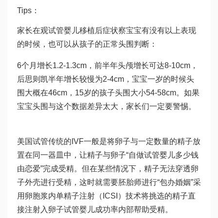
Tips：
家长在观
试管婴儿移植后症状
察宝宝有没有以上表现
的时候，也可以从孩子的正常头围判断：
6个月增长1.2-1.3cm，前半年头颅增长可达8-10cm，
后
思则凯
半年增长较慢为2-4cm，宝宝一岁的时候头
围大概在46cm，15岁的孩子头围大小54-58cm。如果
宝宝头围与这个数据差异太大，家长们一定要警惕。
美国试管传统的IVF一般是将卵子与一定数量的精子放
置在同一器皿中，让精子与卵子“自
做试管婴儿多少钱
由恋爱”完成受精。但在某些情况下，精子无法穿透卵
子外壳进行受精，这时就需要胚胎师进行“包办婚姻”采
用卵胞浆内单精子注射（ICSI）技术将挑选的精子直
接注射入卵子
试管婴儿成功率
内部帮助受精。