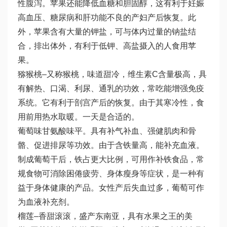
性腹泻。苹果还能降低血糖和胆固醇，这有利于妊娠
高血压、糖尿病和肝功能不良的产妇产后恢复。此
外，苹果含有大量的钾盐，可与体内过量的钠盐结
合，排出体外，有利于低钾、高盐摄入的人食用苹
果。
猕猴桃–又称猴桃，味道甜冷，维生素C含量极高，具
有解热、口渴、利尿、通乳的功效，常吃能增强免疫
系统。它有利于剖宫产后的恢复。由于其寒冷性，食
用前用热水取暖。一天是合适的。
葡萄味甘氨酸味平。具有补气补血、强健肌肉和骨
骼、促进排尿等功效。由于含铁量高，能补充血液。
制成葡萄干后，铁占更大比例，可用作补铁食品，常
规食物可消除困倦疲劳、身体瘦身等症状，是一种有
益于身体健康的产品。女性产后失血过多，葡萄可作
为血液补充剂。
榴莲–香甜滚滚，盛产东南亚，具有水果之王的美