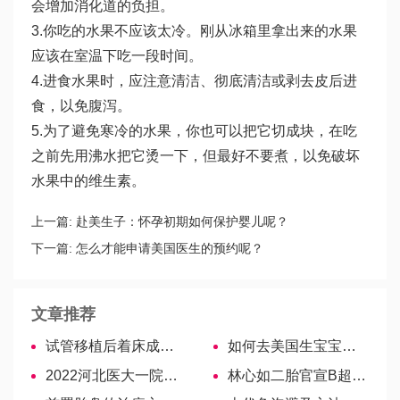
会增加消化道的负担。
3.你吃的水果不应该太冷。刚从冰箱里拿出来的水果
应该在室温下吃一段时间。
4.进食水果时，应注意清洁、彻底清洁或剥去皮后进
食，以免腹泻。
5.为了避免寒冷的水果，你也可以把它切成块，在吃
之前先用沸水把它烫一下，但最好不要煮，以免破坏
水果中的维生素。
上一篇:
赴美生子：怀孕初期如何保护婴儿呢？
下一篇:
怎么才能申请美国医生的预约呢？
文章推荐
试管移植后着床成功的征兆，需要的赶紧收藏！
如何去美国生宝宝？最全赴美生子流程攻略
2022河北医大一院试管婴儿医生名单（附各大夫助孕成功率）
林心如二胎官宣B超单，满满幸福感