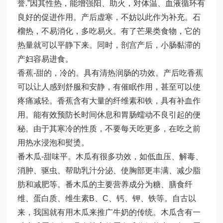
誉.”因其性热，能增强阳、助火，对体温、血液循环有
良好的促进作用。产后虚寒，不妨以此作为补充。石
榴热，不易消化，多吃易火。有了芒果类食物，它的
热量就可以平静下来。同时，剖宫产后，小肠黏滞的
产妇容易进食。
香蕉-甜的，冷的。具有清热润肠的功效。产后吃香蕉
可以让人感到舒服和安静，有催眠作用，甚至可以使
疼痛减轻。香蕉含有大量的纤维素和铁，具有补血作
用。能有效预防长时间休息和胃肠蠕动不良引起的便
秘。由于其寒冷的性质，不要每天吃更多，在吃之前
用热水浸泡和熨烫。
番木瓜-甜味平。木瓜有很多功效，如低血压、解毒、
消肿、驱虫、帮助乳汁分泌、使胸部更丰满、减少脂
肪和减肥等。番木瓜的主要营养成分为糖、膳食纤
维、蛋白质、维生素B、C、钙、钾、铁等。自古以
来，我国就有用木瓜来推广牛奶的传统。木瓜含有一