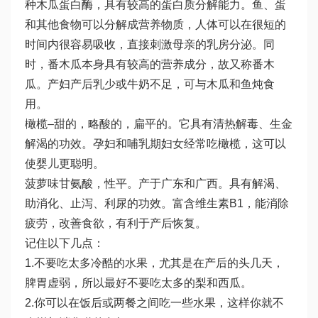
种木瓜蛋白酶，具有较高的蛋白质分解能力。鱼、蛋
和其他食物可以分解成营养物质，人体可以在很短的
时间内很容易吸收，直接刺激母亲的乳房分泌。同
时，番木瓜本身具有较高的营养成分，故又称番木
瓜。产妇产后乳少或牛奶不足，可与木瓜和鱼炖食
用。
橄榄–甜的，略酸的，扁平的。它具有清热解毒、生金
解渴的功效。孕妇和哺乳期妇女经常吃橄榄，这可以
使婴儿更聪明。
菠萝味甘氨酸，性平。产于广东和广西。具有解渴、
助消化、止泻、利尿的功效。富含维生素B1，能消除
疲劳，改善食欲，有利于产后恢复。
记住以下几点：
1.不要吃太多冷酷的水果，尤其是在产后的头几天，
脾胃虚弱，所以最好不要吃太多的梨和西瓜。
2.你可以在饭后或两餐之间吃一些水果，这样你就不