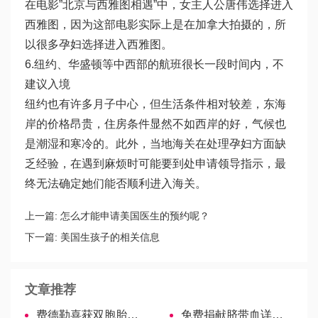
在电影”北京与西雅图相遇”中，女主人公唐伟选择进入
西雅图，因为这部电影实际上是在加拿大拍摄的，所
以很多孕妇选择进入西雅图。
6.纽约、华盛顿等中西部的航班很长一段时间内，不
建议入境
纽约也有许多月子中心，但生活条件相对较差，东海
岸的价格昂贵，住房条件显然不如西岸的好，气候也
是潮湿和寒冷的。此外，当地海关在处理孕妇方面缺
乏经验，在遇到麻烦时可能要到处申请领导指示，最
终无法确定她们能否顺利进入海关。
上一篇:
怎么才能申请美国医生的预约呢？
下一篇:
美国生孩子的相关信息
文章推荐
费德勒喜获双胞胎女儿，遗传基因确实强大！
免费捐献脐带血详细流程请查收！