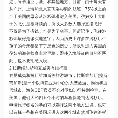
港，阿卡迪亚，圣。和其他地方。目前，由于每天有
从广州、上海和北京直飞洛杉矶的航班，75%以上的
产于美国的母亲从洛杉矶港进入美国。孕妇换上大肚
子的飞机是很麻烦的，所以大多数人选择直接飞行，
不仅是为了省钱，也是为了省事。但请记住，飞往洛
杉矶最好是诚实地签字，因为历史上许多在洛杉矶生
孩子的母亲都留下了黑色的历史，所以对进入美国的
孕妇的海关检查非常严格，即使入境签证的目的不匹
配，也不要拒绝入境。
2.拉斯维加斯和夏威夷有旅行票
在夏威夷和拉斯维加斯等旅游城市，拉斯维加斯(拉斯
韦加斯)是一个以博彩业为中心的大型旅游、购物和度
假城市。海关CBP官员不会对孕妇进行特别检查。在
美国，他们大约四五个小时的车程就能到达洛杉矶。
申请旅行签名的孕妇可以选择这两个地方过境，也可
以选择一些想在美国玩进入这两个城市然后飞往洛杉