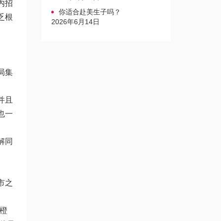
内招
你适合赴美生子吗？
乏根
2026年6月14日
局集
并且
也一
解同
市之
橙