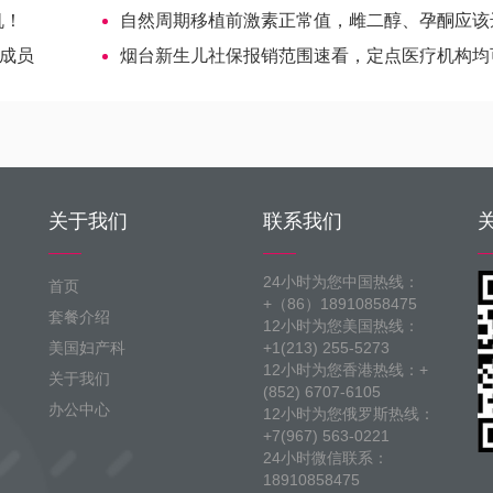
机！
自然周期移植前激素正常值，雌二醇、孕酮应该达到多少
会成员
烟台新生儿社保报销范围速看，定点医疗机构均
关于我们
联系我们
24小时为您中国热线：
首页
+（86）18910858475
套餐介绍
12小时为您美国热线：
美国妇产科
+1(213) 255-5273
12小时为您香港热线：+
关于我们
(852) 6707-6105
办公中心
12小时为您俄罗斯热线：
+7(967) 563-0221
24小时微信联系：
18910858475