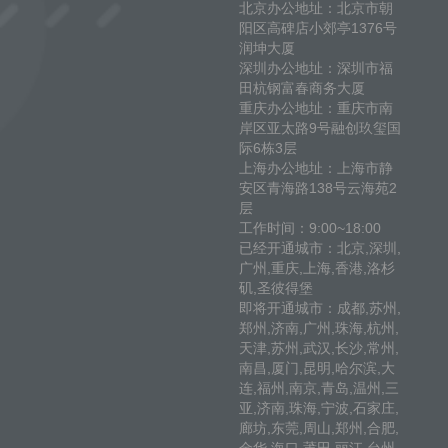
北京办公地址：北京市朝
阳区高碑店小郊亭1376号
润坤大厦
深圳办公地址：深圳市福
田杭钢富春商务大厦
重庆办公地址：重庆市南
岸区亚太路9号融创玖玺国
际6栋3层
上海办公地址：上海市静
安区青海路138号云海苑2
层
工作时间：9:00~18:00
已经开通城市：北京,深圳,
广州,重庆,上海,香港,洛杉
矶,圣彼得堡
即将开通城市：成都,苏州,
郑州,济南,广州,珠海,杭州,
天津,苏州,武汉,长沙,常州,
南昌,厦门,昆明,哈尔滨,大
连,福州,南京,青岛,温州,三
亚,济南,珠海,宁波,石家庄,
廊坊,东莞,周山,郑州,合肥,