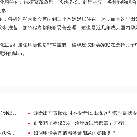
性化科学化。绿植繁茂葱郁，苍劲挺松。商铺林立，各种购物综合
目众多。
主，每栋别墅大概会有两到三个孕妈妈居住在一起，而且这里因
资料准备、加急程序都能够妥善处理，这也是近几年成为国内孕
的生活和居住环境也是非常重要，禧孕建议赴美家庭在选择月子
境好的城市。
出结果
诊断出前置胎盘时不要慌张,出现这些典型症状要及时
正常精子率仅3%，治疗or试管都需早进行!
妇产医生
如何申请美国旅游签证加急面签服务？