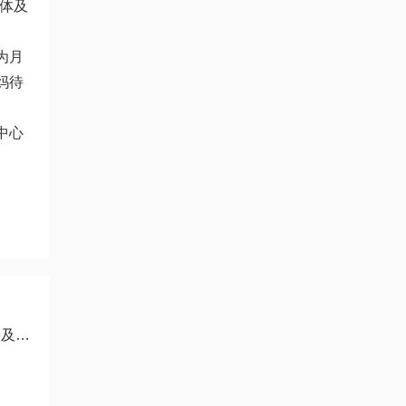
体及
为月
妈待
中心
就医