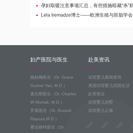
孕妇取暖注意事项汇总，有些措施暗藏“杀”
Lela Iremadze博士——欧洲生殖与胚胎学
妇产医院与医生
赴美资讯
姚桂梅医生（Dr. Grace
试管婴儿新闻资讯
Guimei Yao, M.D.）
美国试管婴儿回国生活
查尔斯医生（Dr. Charles
赴美签证
W Moniak, M.D.）
试管婴儿别墅
罗素医生（Dr. Russell
试管婴儿公寓
Rapoza,M.D.）
赛达格特医生（Dr.