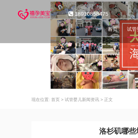
18910858475
首页
试管
现在位置:
首页
>
试管婴儿新闻资讯
>
正文
洛杉矶哪些