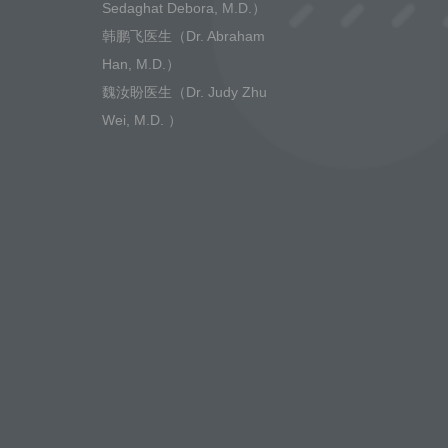
Sedaghat Debora, M.D.）
韩鹏飞医生（Dr. Abraham
Han, M.D.）
魏汝盼医生（Dr. Judy Zhu
Wei, M.D. ）