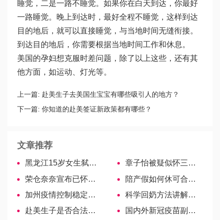
睡觉，二是一路不睡觉。如果你在白天到达，你最好
一路睡觉。晚上到达时，最好全程不睡觉，这样到达
目的地后，就可以直接睡觉，与当地时间无缝衔接。
到达目的地后，你需要根据当地时间工作和休息。
美国的孕妇想克服时差问题，除了以上这些，还有其
他方面，如运动、灯光等。
上一篇:
赴美生子去美国生宝宝有哪些吸引人的地方？
下一篇:
你知道的赴美签证新政策都有哪些？
文章推荐
黑龙江15岁女生弑母藏尸冷库，起因令人唏嘘！
章子怡被疑似怀三胎，本人回应家里确实新添成员
荣仓奈奈宣布已怀二胎，5大孕事项需注意
陪产假如何休可合理安排，一文帮你分析！
加州疫情控制稳定，洛杉矶县/湾区实现群体免疫！6月中旬或可重启！
科学回奶方法讲解，5种食物3种药物效果又快又好
赴美生子是否合法？小编来告诉你
国内外新冠疫苗副作用对比，网友谈不良反应最小的牌子