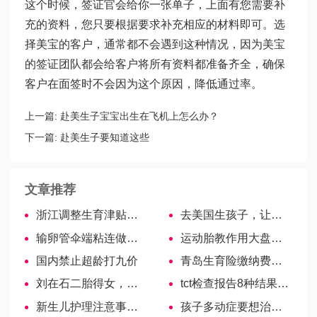
这个时候，签证官会给你一张单子，上面有您需要补
充的资料，您只要根据要求补充相应的材料即可。选
择美宝的客户，通常都不会遇到这种情况，因为美宝
的签证团队都会给客户将所有资料都准备齐全，确保
客户在面签时不会因为这个原因，降低通过率。
上一篇:
赴美生子宝宝出生在飞机上怎么办？
下一篇:
赴美生子要知道这些
文章推荐
浙江调整生育津贴发放标准，新政解读！
去美国生孩子，让孩子有一个不同的教育起点
输卵管伞端粘连做泰国试管婴儿的成功率有多高？
运动胎教作用大盘点，对孕妈、胎儿好处多多
国内禁止超龄打九价
青岛生育险缴纳费用方式汇总！即墨区交钱时间有变更
刘在石二胎得女，妻子年近40快速恢复！
tct检查报告8种结果划分，手把手教你看懂化验单
新生儿护理注意事项汇总，家长别踩雷！
孩子多动症要想治疗完全，中成药+康复训练才是关键