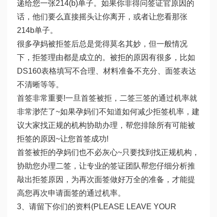
递给您一张214(b)单子。如果你非得问签证官原因的
话，他们要么直接摇头让你离开，或者让您看那张
214b单子。
很多孕妈被拒签后总是觉得莫名其妙，但一般情况
下，拒签理由都是成立的。被拒的原因有很多，比如
DS160表格填写不合理、材料准备不充分、面签表达
不清晰等等。
首签非常重要!一旦首签被拒，二签三签的通过机率就
非常渺茫了~如果孕妈们不知道如何减少拒签机率，建
议大家找正规的机构协助办理，帮您排除所有可能被
拒签的原因~让您首签成功!
首签被拒的孕妈们也不必灰心~只要找到找正规机构，
协助您办理二签，让专业的签证团队帮您仔细分析推
敲出拒签原因，为再次面签做好万全的准备，才能提
高您再次申请面签的通过机率。
3、请留下你们的资料(PLEASE LEAVE YOUR