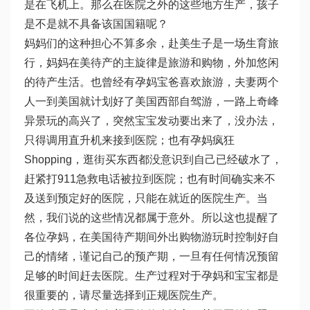
是在飞机上。那么在医院之外的这些地方生产，孩子
是不是就不具备该国国籍呢？
妈妈们的这种担心不算多余，赴美生子是一场生育旅
行，妈妈在美待产的主旋律是旅游和购物，外加悠闲
的待产生活。也曾经有孕妈宝爸喜欢旅游，夫妻两个
人一到美国就计划好了美国西部自驾游，一路上奇峰
异景玩的高兴了，突然宝宝发动要出来了，没办法，
只得调用直升机来接到医院；也有孕妈疯狂
Shopping，逛街买东西都没意识到自己已经破水了，
赶紧打911急救电话被拉到医院；也有时间确实来不
及送到预定好的医院，只能在就近的医院生产。当
然，我们说的这些情况都属于意外。所以这也提醒了
各位孕妈，在美国待产期间外出购物游玩时控制好自
己的情绪，谨记自己的预产期，一旦有任何情况预留
足够的时间赶去医院。生产过程对于孕妈和宝宝都是
很重要的，请尽量选择到正规医院生产。