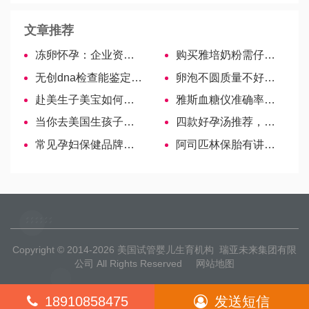
文章推荐
冻卵怀孕：企业资助冻卵 吸引女员工 _ 冻卵费用
购买雅培奶粉需仔细辨认！
无创dna检查能鉴定男女，三体数值已悄悄透漏
卵泡不圆质量不好真的是谣言，这些才是真实特征
赴美生子美宝如何办理一次性出入境证明
雅斯血糖仪准确率和作用一览，网友经验分享！
当你去美国生孩子时，你根本不用担心孩子的国籍
四款好孕汤推荐，配方、做法一应俱全！
常见孕妇保健品牌子汇总，3分钟教你如何选择！
阿司匹林保胎有讲究，注意正确剂量才安全！
Copyright © 2014-2026
美国试管婴儿生育机构
瑞亚未来集团有限
公司 All Rights Reserved
网站地图
18910858475
发送短信