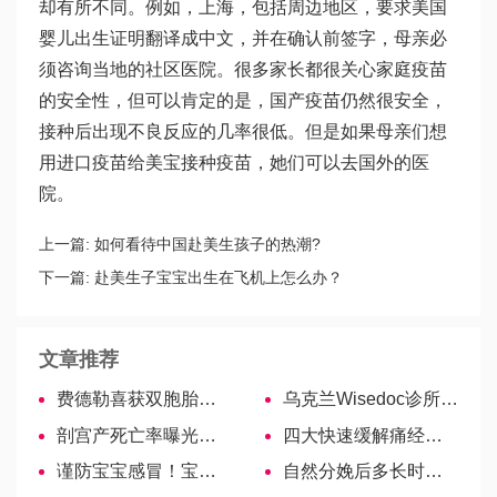
却有所不同。例如，上海，包括周边地区，要求美国
婴儿出生证明翻译成中文，并在确认前签字，母亲必
须咨询当地的社区医院。很多家长都很关心家庭疫苗
的安全性，但可以肯定的是，国产疫苗仍然很安全，
接种后出现不良反应的几率很低。但是如果母亲们想
用进口疫苗给美宝接种疫苗，她们可以去国外的医
院。
上一篇:
如何看待中国赴美生孩子的热潮?
下一篇:
赴美生子宝宝出生在飞机上怎么办？
文章推荐
费德勒喜获双胞胎女儿，遗传基因确实强大！
乌克兰Wisedoc诊所金牌医生—罗刹·伊里娜
剖宫产死亡率曝光！真没你想象的那么高，不要吓自己
四大快速缓解痛经小妙招！补血含铁食物不能少！
谨防宝宝感冒！宝妈应如何做好预防
自然分娩后多长时间可以同房？来看看过来人经验