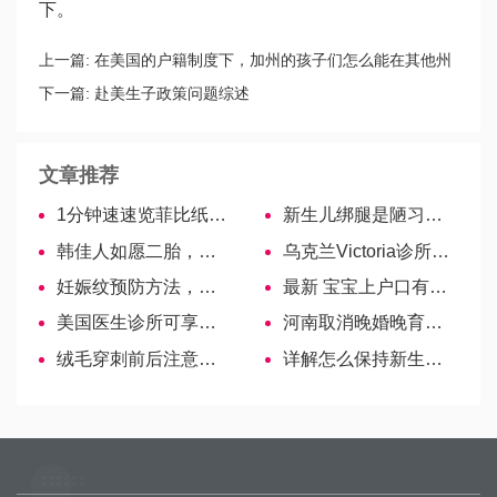
下。
上一篇:
在美国的户籍制度下，加州的孩子们怎么能在其他州
上学吗？
下一篇:
赴美生子政策问题综述
文章推荐
1分钟速速览菲比纸尿裤质量测评，新手宝妈戳这抢先看！
新生儿绑腿是陋习，小心影响宝宝行走能力！
韩佳人如愿二胎，流产备孕何等艰辛
乌克兰Victoria诊所医生—Atamanchuk Irina Nikolaevna
妊娠纹预防方法，这几类容女性尤其要注意！
最新 宝宝上户口有时间限制，超时可补办但影响大
美国医生诊所可享受提前预约服务吗？
河南取消晚婚晚育产假，郑州产假规定不含剖腹产188天
绒毛穿刺前后注意事项科普，饮食、生活方面皆有讲究
详解怎么保持新生儿体温正常，是门学问！