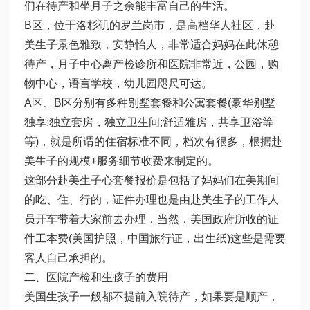
们在待产和坐月子之余能丰富自己的生活。
B区，位于洛杉矶的罗兰岗市，是高档华人社区，赴
美生子景色雅致，安静怡人，非常适合妈妈在此休憩
待产，月子中心离产检诊所和医院非常近，公园，购
物中心，语言学校，幼儿园咫尺可达。
A区、B区分别有多种别墅套餐和公寓套餐(豪华别墅
独享;独立套房，独立卫生间;舒适雅房，共享卫浴等
等)，就是所谓的住宿标准不同，档次有很多，根据赴
美生子的规模+服务细节收费来制定的。
这部分赴美生子心套餐报价是包括了妈妈们在美期间
的吃、住、行的，证件办理也是由赴美生子的工作人
员开车带着大家前去办理，当然，美国政府所收的证
件工本费(美国护照，中国旅行证，出生纸)这些是需要
客人自己承担的。
二、医院产检和生孩子的费用
美国生孩子一般都不提前入院待产，如果要是顺产，