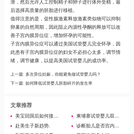
泄，然后允许人工控制精子和卵子进行体外受精，最
后选择高质量的胚胎进行移植。
值得注意的是，促性腺激素释放激素类似物可以抑制
卵巢的自然周期，因此阻止内源性孕酮的释放可以改
善子宫内膜异位症，增加怀孕的可能性。
子宫内膜异位症可以通过美国试管婴儿完全怀孕，因
此患有子宫内膜异位症的妇女不必担心太多，调节情
绪，调节健康，以提高美国试管婴儿的成功率。
上一篇:
多次异位妊娠，你能避免做试管婴儿吗？
下一篇:
如何降低试管婴儿胚胎碎片的发生率
文章推荐
美宝回国后如何接种疫苗？
柬埔寨试管婴儿双胞胎成功率高，因为可以做到这4点！
赴美生子新趋势.
诊断胎儿是否宫内窘迫有标准，急性、慢性依据各不同-美国试管婴儿