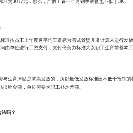
标准为3017元，那么，产假工资一个月到手最低也不低于3K。
：
付标准按员工上年度月平均工资标
台湾试管婴儿
准计算来进行发
期间由单位进行工资支付，支付
倍美力
标准为女职工生育前基本
资与生育津贴是就高发放的，所以最低发放标准应不低于报销的
贴报销金额，单位需要为职工补足差额。
合法吗？