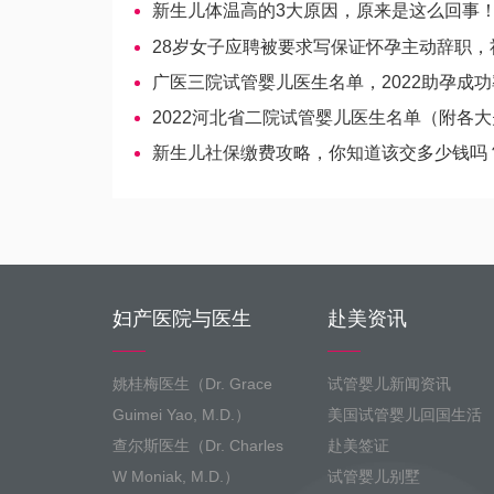
新生儿体温高的3大原因，原来是这么回事
28岁女子应聘被要求写保证怀孕主动辞职，社保局对
广医三院试管婴儿医生名单，2022助孕成功率高的
2022河北省二院试管婴儿医生名单（附各大夫助孕
新生儿社保缴费攻略，你知道该交多少钱吗
妇产医院与医生
赴美资讯
姚桂梅医生（Dr. Grace
试管婴儿新闻资讯
Guimei Yao, M.D.）
美国试管婴儿回国生活
查尔斯医生（Dr. Charles
赴美签证
W Moniak, M.D.）
试管婴儿别墅