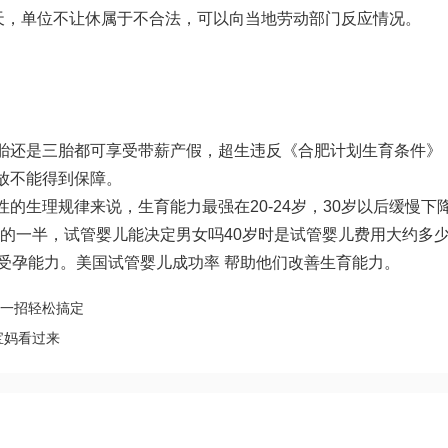
8天，单位不让休属于不合法，可以向当地劳动部门反应情况。
胎还是三胎都可享受带薪产假，超生违反《合肥计划生育条件》
放不能得到保障。
的生理规律来说，生育能力最强在20-24岁，30岁以后缓慢下
时的一半，
试管婴儿能决定男女吗
40岁时是
试管婴儿费用大约多
了受孕能力。美国试管婴儿成功率 帮助他们改善生育能力。
表一招轻松搞定
宝妈看过来