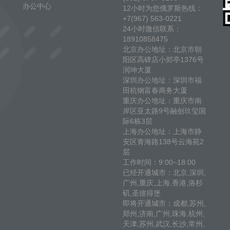
办公中心
12小时为您俄罗斯热线：
+7(967) 563-0221
24小时微信联系：
18910858475
北京办公地址：北京市朝
阳区高碑店小郊亭1376号
润坤大厦
深圳办公地址：深圳市福
田杭钢富春商务大厦
重庆办公地址：重庆市南
岸区亚太路9号融创玖玺国
际6栋3层
上海办公地址：上海市静
安区青海路138号云海苑2
层
工作时间：9:00~18:00
已经开通城市：北京,深圳,
广州,重庆,上海,香港,洛杉
矶,圣彼得堡
即将开通城市：成都,苏州,
郑州,济南,广州,珠海,杭州,
天津,苏州,武汉,长沙,常州,