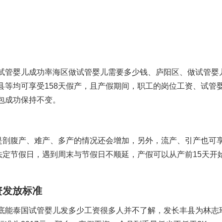
试管婴儿成功率
海区
做试管婴儿需要多少钱
、庐阳区、
做试管婴
县等均可享受158天假产，且产假期间，职工的岗位工资、
试管
包成功
保持不变。
若是剖腹产、难产、多产的情况还会增加，另外，流产、引产也可
法定节假日，遇到周末与节假日不顺延，产假可以从产前15天开
资发放标准
底能
泰国试管婴儿
发多少工资很多人并不了解，发长丰县为
林志