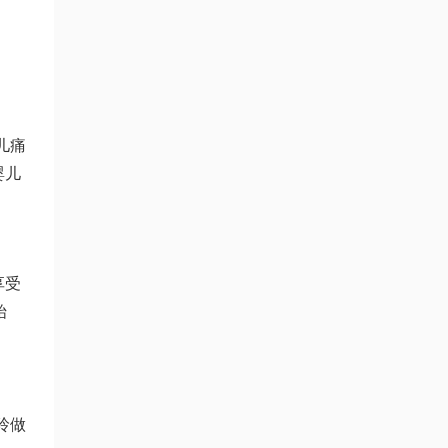
儿痛
婴儿
享受
始
玲做