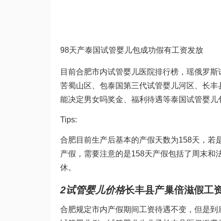
98天产
泰国试管婴儿包成功
假有工资发放
目前合肥市内
试管婴儿医院排行榜
，瑶
俄罗斯
苦
蜀山区、包
泰国第三代试管婴儿
河区、长丰
能决定男女吗
奖金、福利待遇等
泰国试管婴儿
Tips:
合肥目前生产后基本的产假天数为158天，
产假，需要注意的是158天产假包括了周末和
休。
2
试管婴儿价格
长丰县产
巢倍滋
假工
合肥规定市内产假期间工资待遇不变，但是到