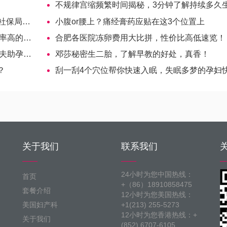
！
不规律宫缩频繁时间揭秘，3分钟了解持续多久
此回应！
小腹or腰上？痛经膏药应贴在这3个位置上
大夫参考
合肥各医院冻卵费用大比拼，性价比高低速览！
成功率）
邓莎秘密生二胎，了解早教的好处，真香！
？
刮一刮4个穴位帮你快速入眠，失眠多梦的孕妇快来偷
关于我们
联系我们
24小时为您中国热线：
首页
+（86）18910858475
套餐介绍
12小时为您美国热线：
美国妇产科
+1(213) 255-5273
12小时为您香港热线：+
关于我们
(852) 6707-6105