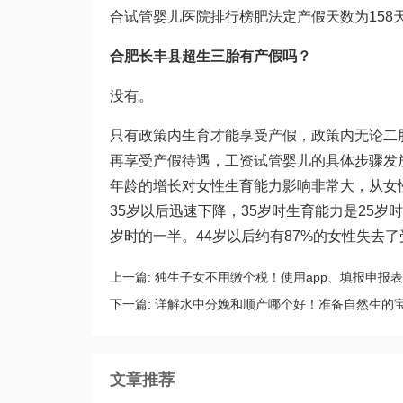
合
试管婴儿医院排行榜
肥法定产假天数为15
合肥长丰县超生三胎有产假吗？
没有。
只有政策内生育才能享受产假，政策内无论二
再享受产假待遇，工资
试管婴儿的具体步骤
发
年龄的增长对女性生育能力影响非常大，从女性
35岁以后迅速下降，35岁时生育能力是25岁
岁时的一半。44岁以后约有87%的女性失去
上一篇:
独生子女不用缴个税！使用app、填报申报
下一篇:
详解水中分娩和顺产哪个好！准备自然生的
文章推荐