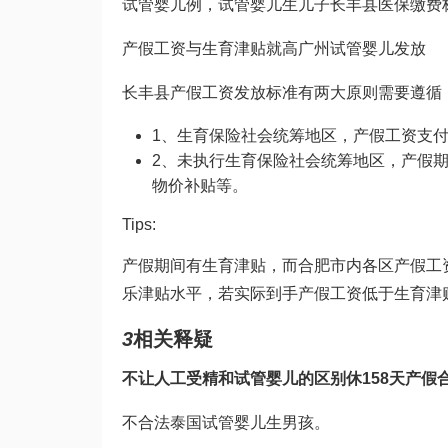
试管婴儿
例，
试管婴儿生儿子
长丰县医保缴费
产假工资与生育津贴就高
广州试管婴儿
发放
长丰县产假工资发放标准有两大原则需要遵循
1、生育保险社会统筹地区，产假工资支
2、未执行生育保险社会统筹地区，产假
物价补贴等。
Tips:
产假期间有生育津贴，而合肥市内各区产假工
乐
津贴水平，若实际到手产假工资低于生育津
3
相关释疑
不让
人工受精和试管婴儿的区别
休158天产假
不合法
泰国试管婴儿生男孩
。