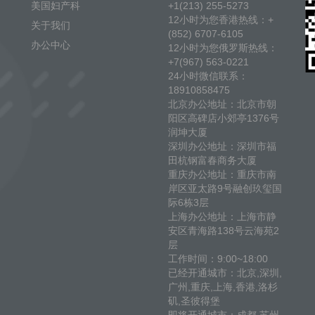
美国妇产科
+1(213) 255-5273
12小时为您香港热线：+
关于我们
(852) 6707-6105
办公中心
12小时为您俄罗斯热线：
+7(967) 563-0221
24小时微信联系：
18910858475
北京办公地址：北京市朝
阳区高碑店小郊亭1376号
润坤大厦
深圳办公地址：深圳市福
田杭钢富春商务大厦
重庆办公地址：重庆市南
岸区亚太路9号融创玖玺国
际6栋3层
上海办公地址：上海市静
安区青海路138号云海苑2
层
工作时间：9:00~18:00
已经开通城市：北京,深圳,
广州,重庆,上海,香港,洛杉
矶,圣彼得堡