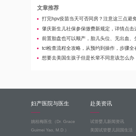
文章推荐
打完hpv疫苗当天可否同房？注意这三点避免影
肇庆新生儿社保参保缴费新规定，详情点击
前置胎盘也可以顺产，胎儿头位、无出血、分娩快
tct检查流程全攻略，从预约到操作，步骤全
想要去美国生孩子但是长辈不同意该怎么办
妇产医院与医生
赴美资讯
姚桂梅医生（Dr. Grace
试管婴儿新闻资讯
Guimei Yao, M.D.）
美国试管婴儿回国生活