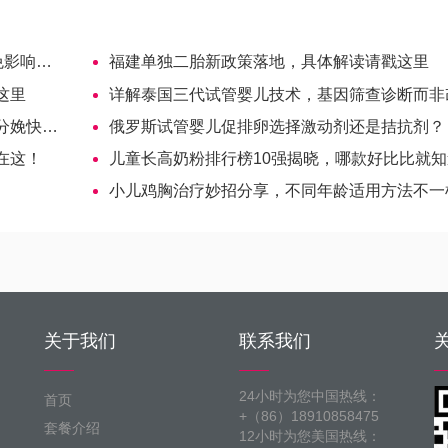
响药效
福建单独二胎新政策落地，具体解读请戳这里
这里
详解泰国三代试管婴儿技术，基因筛查诊断而非
是前提
俄罗斯试管婴儿促排卵选择激动剂还是拮抗剂？
在这！
儿童长高奶粉排行榜10强揭晓，哪款好比比就知
小儿鸡胸治疗妙招分享，不同年龄适用方法不一
关于我们
联系我们
24小时为您中国热线：
首页
+（86）18910858475
套餐介绍
12小时为您美国热线：