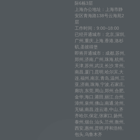
际6栋3层
上海办公地址：上海市静
安区青海路138号云海苑2
层
工作时间：9:00~18:00
已经开通城市：北京,深圳,
广州,重庆,上海,香港,洛杉
矶,圣彼得堡
即将开通城市：成都,苏州,
郑州,济南,广州,珠海,杭州,
天津,苏州,武汉,长沙,常州,
南昌,厦门,昆明,哈尔滨,大
连,福州,南京,青岛,温州,三
亚,济南,珠海,宁波,石家庄,
廊坊,东莞,周山,郑州,合肥,
金华,海口,莆田,丽江,台州,
漳州,泉州,佛山,南通,沧州,
无锡,南昌,连云港,中山,齐
齐哈尔,保定,张家口,扬州,
泰州,烟台,汕头,兰州,衡州,
西安,惠州,昆明,呼和浩特,
包头,乌鲁木齐