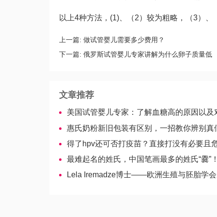
以上4种方法，(1)、（2）较为粗略，（3）
上一篇:
做试管婴儿需要多少费用？
下一篇:
俄罗斯试管婴儿专家讲解为什么卵子质量低
文章推荐
美国试管婴儿专家：了解血糖高的原因以及对生育
惠氏奶粉新旧包装有区别，一招教你辨别真
得了hpv还可否打疫苗？直接打没有必要且
最难起名的姓氏，中国笔画最多的姓氏“爨”
Lela Iremadze博士——欧洲生殖与胚胎学