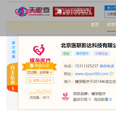
18910858475
首页
试管