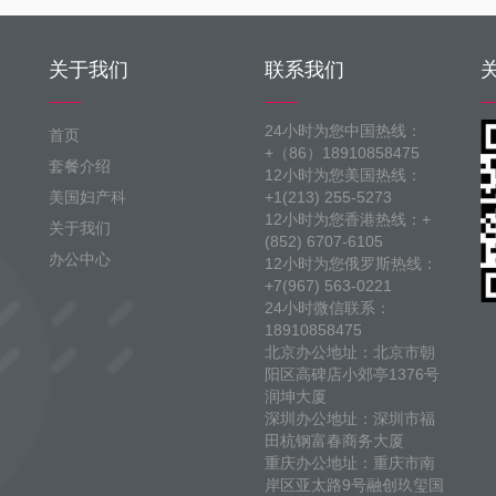
关于我们
联系我们
24小时为您中国热线：
首页
+（86）18910858475
套餐介绍
12小时为您美国热线：
美国妇产科
+1(213) 255-5273
12小时为您香港热线：+
关于我们
(852) 6707-6105
办公中心
12小时为您俄罗斯热线：
+7(967) 563-0221
24小时微信联系：
18910858475
北京办公地址：北京市朝
阳区高碑店小郊亭1376号
润坤大厦
深圳办公地址：深圳市福
田杭钢富春商务大厦
重庆办公地址：重庆市南
岸区亚太路9号融创玖玺国