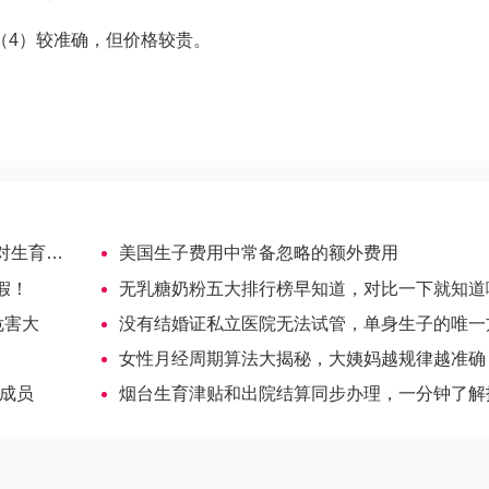
、（4）较准确，但价格较贵。
的影响
美国生子费用中常备忽略的额外费用
假！
无乳糖奶粉五大排行榜早知道，对比一下就知道哪个
危害大
没有结婚证私立医院无法试管，单身生子的唯一方法快记
！
女性月经周期算法大揭秘，大姨妈越规律越准确
会成员
烟台生育津贴和出院结算同步办理，一分钟了解报销流程