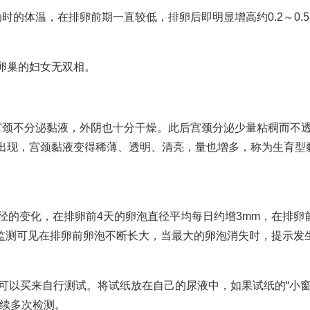
时的体温，在排卵前期一直较低，排卵后即明显增高约0.2～0.
卵巢的妇女无双相。
宫颈不分泌黏液，外阴也十分干燥。此后宫颈分泌少量粘稠而不
出现，宫颈黏液变得稀薄、透明、清亮，量也增多，称为生育型
径的变化，在排卵前4天的卵泡直径平均每日约增3mm，在排卵
续监测可见在排卵前卵泡不断长大，当最大的卵泡消失时，提示发
。
，可以买来自行测试。将试纸放在自己的尿液中，如果试纸的“小
连续多次检测。