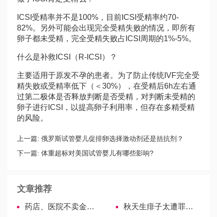
ICSI受精率并不是100%，目前ICSI受精率约70-
82%。另外可能会出现完全受精失败的情况，即所有
卵子都未受精，完全受精失败占ICSI周期的1%-5%。
什么是补救ICSI（R-ICSI）？
主要适用于原发不孕的患者。为了防止传统IVF完全受
精失败或受精率低下（＜30%），在受精后6h左右通
过第二极体是否释放判断是否受精，对判断未受精的
卵子进行ICSI，以提高卵子利用率，但存在多精受精
的风险。
上一篇:
俄罗斯试管婴儿促排卵选择激动剂还是拮抗剂？
下一篇:
体重超标对美国试管婴儿有哪些影响?
文章推荐
药店、医院不卖金凤丸？禁用只是谣言
秋天生痱子太遭罪，煮中药、擦药膏让宝宝安心度秋