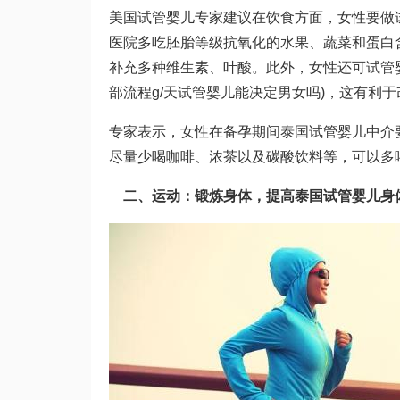
美国试管婴儿专家建议在饮食方面，女性要
做
医院
多吃
胚胎等级
抗氧化的水果、蔬菜和蛋白
补充多种维生素、叶酸。此外，女性还可
试管
部流程
g/天
试管婴儿能决定男女吗
)，这有利
专家表示，女性在备孕期间
泰国试管婴儿中介
尽量少喝咖啡、浓茶以及碳酸饮料等，可以多
二、运动：锻炼身体，提高
泰国试管婴儿
身