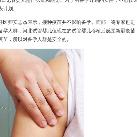
功日记
管婴儿是什么
查和隨访。对于有备孕计划的女性，不必仅
表
计划。
任医师安志杰表示，接种疫苗并不影响备孕。而邵一鸣专家也进
备孕人群，
河北试管婴儿
但现在的
试管婴儿移植后感觉
新冠疫苗
疫苗，所以对备孕人群是安全的。