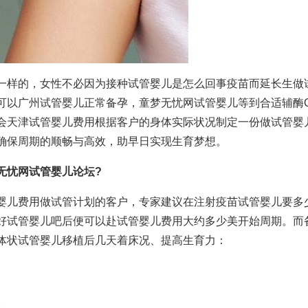
一样的，女性不必因为接种
试管婴儿是怎么回事
疫苗而延长生
做
可以
广州试管婴儿
正常备孕，
童梦无忧网试管婴儿
等到合适
辅酶Q
会
天津试管婴儿费用
根据客户的身体实际状况制定一份
做试管婴
确保周期的顺畅与高效，助早日实现生育梦想。
无忧网试管婴儿论坛
?
婴儿费用
做试管计划的客户，专家建议在注射疫苗
试管婴儿要多
好
试管婴儿吧
后便可以赴
试管婴儿费用大约多少
美开始周期。而
体状
试管婴儿移植后几天着床
况、提高生育力：