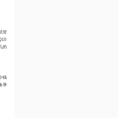
试管
10
儿的
少钱
备孕