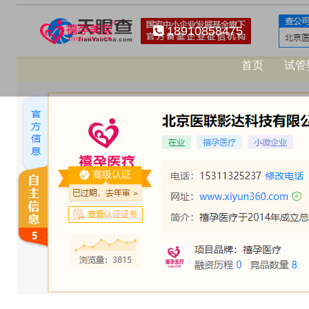
18910858475
首页
试管