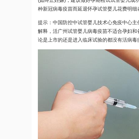
(如终止妊娠)，建议做好孕期检
试
试管婴儿成
种新冠病毒疫苗而延退怀孕
试管婴儿花费明细
提示：中国防控中
试管婴儿技术
心免疫中心主
解释，活
广州试管婴儿
病毒疫苗不适合孕妇和
论是上市的还是进入临床试验的都没有活病毒