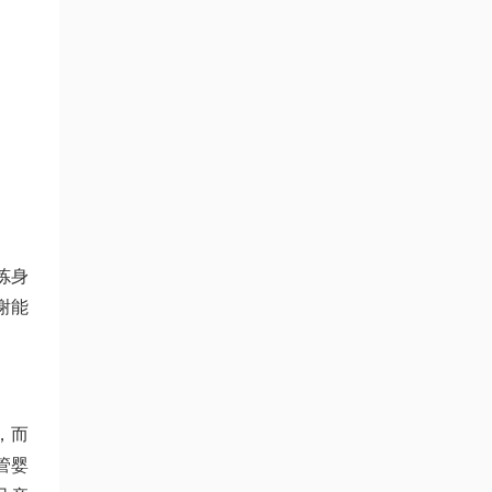
炼身
谢能
，而
管婴