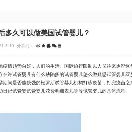
后多久可以做美国试管婴儿？
1-5-10
分享到：
地疫情趋势向好，人们的生活、国际旅行限制以人员往来逐渐恢
存在许
试管婴儿有什么缺陷
多的
试管婴儿怎么做
疑惑
试管婴儿双
孕期间是否能
俄
强的松
罗斯试管婴儿机构
打该疫苗，打完疫苗之
功日记
试管婴
试管婴儿花费明细表
儿等等
试管婴儿的具体流程
。