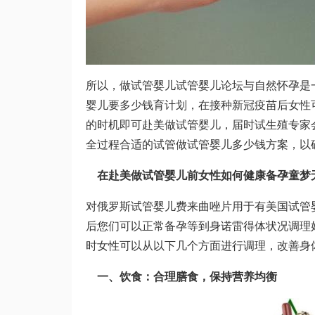
所以，做试管婴儿
试管婴儿论坛
与自然怀孕是
婴儿要多少钱
育计划，在接种新冠疫苗后女性
的时机即可赴美做试管婴儿，届时试生殖专家
全过程
合适的试管
做试管婴儿多少钱
方案，以
在赴美做试管婴儿前女性如何健康备孕
童梦
对
俄罗斯试管婴儿费
来曲唑片
用
于有
美国试管
后您们可以正常备孕等到身
诺雷得
体状况调理
时女性可以从以下几个方面进行调理，改善身
一、饮食：合理膳食，保持营养均衡