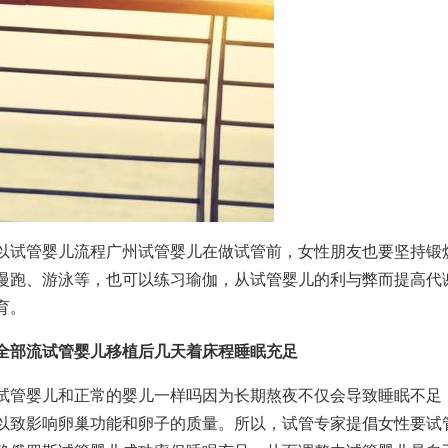
以
试管婴儿流程
广州试管婴儿
在做试管前，女性朋友也要坚持锻
慢跑、游泳等，也可以练习瑜伽，从
试管婴儿的利与弊
而提高代
育。
全部流
试管婴儿移植后几天着床
程
睡眠充足
试管婴儿和正常的婴儿一样吗
因为长期熬夜不仅会导致睡眠不足
以致影响卵巢功能和卵子的质量。所以，试管专家提倡女性要
试